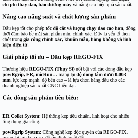
chi phí thay dao, bảo dưỡng máy
và nâng cao hiệu quả sản xuất.
Nâng cao năng suất và chất lượng sản phẩm
Đầu kẹp tốt cho phép
tốc độ cắt và lượng chạy dao cao hơn
, đồng
thời đảm bảo bề mặt sản phẩm mịn, chính xác. Đây là yếu tố then
chốt trong
gia công chính xác, khuôn mẫu, hàng không và linh
kiện điện tử.
Giải pháp tối ưu – Đầu kẹp REGO-FIX
Thương hiệu
REGO-FIX (Thụy Sĩ)
nổi bật với các dòng đầu kẹp
powRgrip, ER, micRun
… mang lại
độ đồng tâm dưới 0.003
mm
, lực kẹp mạnh, độ bền cao – là lựa chọn hàng đầu cho các
doanh nghiệp sản xuất CNC hiện đại.
Các dòng sản phẩm tiêu biểu:
ER Collet System:
Hệ thống kẹp tiêu chuẩn, linh hoạt cho nhiều
ứng dụng gia công.
powRgrip System:
Công nghệ kẹp độc quyền của REGO-FIX,
mang lại lực kẹp cao, độ ổn định tuyệt đối.