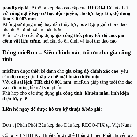
powRgrip
là hệ thống kẹp dao cao cấp của
REGO-FIX
, nổi bật
với
công nghệ kẹp cơ học độc quyền
, cho
lực kẹp lớn, độ đồng
tâm < 0.003 mm
.
Không sử dụng nhiệt hay dầu thủy lực, powRgrip giúp thay dao
nhanh, ổn định và an toàn hơn.
Phù hợp cho các ứng dụng
gia công thô, phay tốc độ cao, gia
công vật liệu cứng
, nơi cần độ ổn định và tuổi thọ dao cao.
Dòng micRun – Siêu chính xác, tối ưu cho gia công
tinh
micRun
được thiết kế dành cho
gia công độ chính xác cao
, yêu
cầu
độ rung cực thấp
và
bề mặt hoàn thiện mịn
.
Với
độ sai lệch TIR chỉ 0.001 mm
, micRun giúp tăng tuổi thọ dao
và chất lượng bề mặt sản phẩm.
Phù hợp cho các ứng dụng
gia công tinh, khuôn mẫu, linh kiện
điện tử, y tế
.
Liên hệ ngay để được hỗ trợ kỹ thuật &báo giá:
Đơn vị Phân Phối Bầu kẹp dao Đầu kẹp REGO-FIX tại Việt Nam:
Công ty TNHH Kỹ Thuật công nghệ Hoàng Thiên Phát chuyên gia