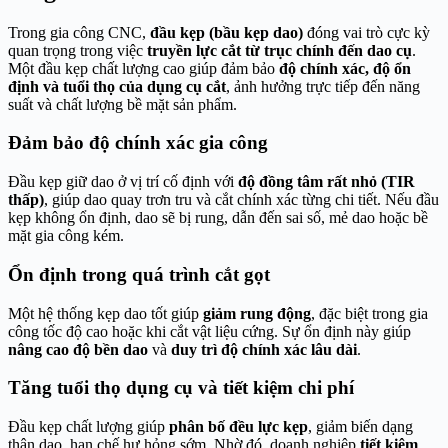
Trong gia công CNC,
đầu kẹp (bầu kẹp dao)
đóng vai trò cực kỳ
quan trọng trong việc
truyền lực cắt từ trục chính đến dao cụ
.
Một đầu kẹp chất lượng cao giúp đảm bảo
độ chính xác, độ ổn
định và tuổi thọ của dụng cụ cắt
, ảnh hưởng trực tiếp đến năng
suất và chất lượng bề mặt sản phẩm.
Đảm bảo độ chính xác gia công
Đầu kẹp giữ dao ở vị trí cố định với
độ đồng tâm rất nhỏ (TIR
thấp)
, giúp dao quay trơn tru và cắt chính xác từng chi tiết. Nếu đầu
kẹp không ổn định, dao sẽ bị rung, dẫn đến sai số, mẻ dao hoặc bề
mặt gia công kém.
Ổn định trong quá trình cắt gọt
Một hệ thống kẹp dao tốt giúp
giảm rung động
, đặc biệt trong gia
công tốc độ cao hoặc khi cắt vật liệu cứng. Sự ổn định này giúp
nâng cao độ bền dao
và
duy trì độ chính xác lâu dài
.
Tăng tuổi thọ dụng cụ và tiết kiệm chi phí
Đầu kẹp chất lượng giúp
phân bố đều lực kẹp
, giảm biến dạng
thân dao, hạn chế hư hỏng sớm. Nhờ đó, doanh nghiệp
tiết kiệm