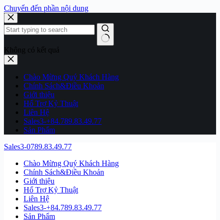
Chuyển đến phần nội dung
Không có kết quả
Chào Mừng Quý Khách Hàng
Chính Sách&Điều Khoản
Giới thiệu
Hổ Trợ Kỷ Thuật
Liên Hệ
Sales3-+84.789.83.49.77
Sản Phẩm
Sales3-0789.83.49.77
Chào Mừng Quý Khách Hàng
Chính Sách&Điều Khoản
Giới thiệu
Hổ Trợ Kỷ Thuật
Liên Hệ
Sales3-+84.789.83.49.77
Sản Phẩm