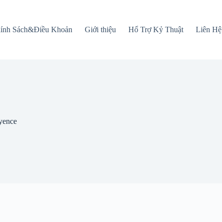
ính Sách&Điều Khoản
Giới thiệu
Hổ Trợ Kỷ Thuật
Liên Hệ
yence