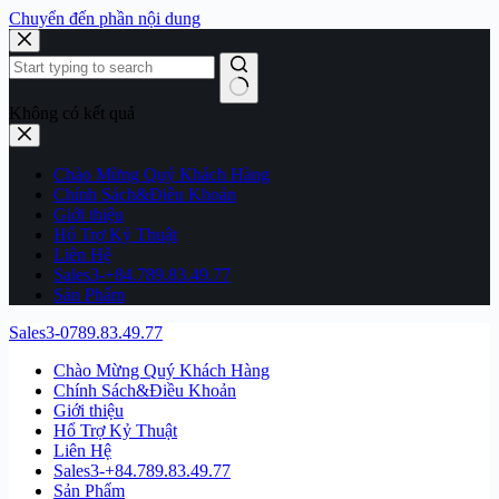
Chuyển đến phần nội dung
Không có kết quả
Chào Mừng Quý Khách Hàng
Chính Sách&Điều Khoản
Giới thiệu
Hổ Trợ Kỷ Thuật
Liên Hệ
Sales3-+84.789.83.49.77
Sản Phẩm
Sales3-0789.83.49.77
Chào Mừng Quý Khách Hàng
Chính Sách&Điều Khoản
Giới thiệu
Hổ Trợ Kỷ Thuật
Liên Hệ
Sales3-+84.789.83.49.77
Sản Phẩm