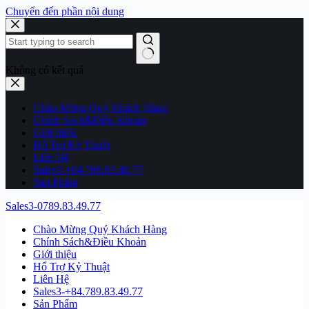
Chuyển đến phần nội dung
Không có kết quả
Chào Mừng Quý Khách Hàng
Chính Sách&Điều Khoản
Giới thiệu
Hổ Trợ Kỷ Thuật
Liên Hệ
Sales3-+84.789.83.49.77
Sản Phẩm
Sales3-0789.83.49.77
Chào Mừng Quý Khách Hàng
Chính Sách&Điều Khoản
Giới thiệu
Hổ Trợ Kỷ Thuật
Liên Hệ
Sales3-+84.789.83.49.77
Sản Phẩm