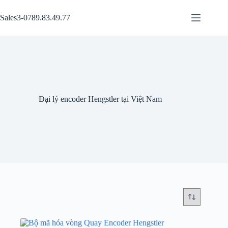
Chuyển
đến
Sales3-0789.83.49.77
phần
nội
dung
Đại lý encoder Hengstler tại Việt Nam