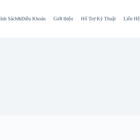
ính Sách&Điều Khoản
Giới thiệu
Hổ Trợ Kỷ Thuật
Liên Hệ