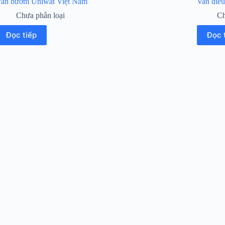
an bướm Uniwat Việt Nam
Van điều
Chưa phân loại
Ch
Đọc tiếp
Đọc 