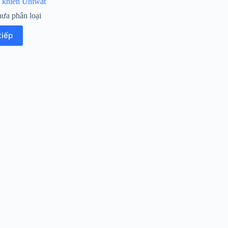
 khiển Uniwat
ưa phân loại
tiếp