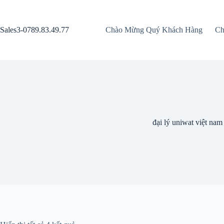
Chuyển
đến
phần
Sales3-0789.83.49.77
Chào Mừng Quý Khách Hàng
Ch
nội
dung
đại lý uniwat việt nam