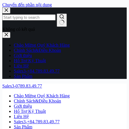
Chuyển đến phần nội dung
Không có kết quả
Chào Mừng Quý Khách Hàng
Chính Sách&Điều Khoản
Giới thiệu
Hổ Trợ Kỷ Thuật
Liên Hệ
Sales3-+84.789.83.49.77
Sản Phẩm
Sales3-0789.83.49.77
Chào Mừng Quý Khách Hàng
Chính Sách&Điều Khoản
Giới thiệu
Hổ Trợ Kỷ Thuật
Liên Hệ
Sales3-+84.789.83.49.77
Sản Phẩm