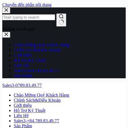
Chuyển đến phần nội dung
Không có kết quả
Chào Mừng Quý Khách Hàng
Chính Sách&Điều Khoản
Giới thiệu
Hổ Trợ Kỷ Thuật
Liên Hệ
Sales3-+84.789.83.49.77
Sản Phẩm
Sales3-0789.83.49.77
Chào Mừng Quý Khách Hàng
Chính Sách&Điều Khoản
Giới thiệu
Hổ Trợ Kỷ Thuật
Liên Hệ
Sales3-+84.789.83.49.77
Sản Phẩm