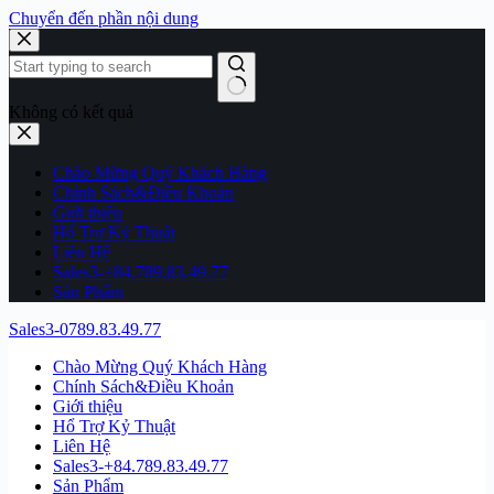
Chuyển đến phần nội dung
Không có kết quả
Chào Mừng Quý Khách Hàng
Chính Sách&Điều Khoản
Giới thiệu
Hổ Trợ Kỷ Thuật
Liên Hệ
Sales3-+84.789.83.49.77
Sản Phẩm
Sales3-0789.83.49.77
Chào Mừng Quý Khách Hàng
Chính Sách&Điều Khoản
Giới thiệu
Hổ Trợ Kỷ Thuật
Liên Hệ
Sales3-+84.789.83.49.77
Sản Phẩm