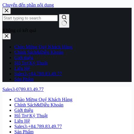
Chuyển đến phần nội dung
Không có kết quả
Chào Mừng Quý Khách Hàng
Chính Sách&Điều Khoản
Giới thiệu
Hổ Trợ Kỷ Thuật
Liên Hệ
Sales3-+84.789.83.49.77
Sản Phẩm
Sales3-0789.83.49.77
Chào Mừng Quý Khách Hàng
Chính Sách&Điều Khoản
Giới thiệu
Hổ Trợ Kỷ Thuật
Liên Hệ
Sales3-+84.789.83.49.77
Sản Phẩm