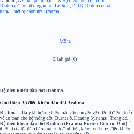
Danh mục:
Chưa phân loại
Thẻ:
Bộ điều khiển đầu đốt
Brahma
,
Cảm biến ngọn lửa Brahma
,
Đại lý Brahma tại việt
nam
,
Thiết bị đánh lửa Brahma
Mô tả
Đánh giá (0)
Bộ điều khiển đầu đốt Brahma
Giới thiệu Bộ điều khiển đầu đốt Brahma
Brahma – Italy
là thương hiệu toàn cầu chuyên về thiết bị điều khiển
và an toàn cho hệ thống đốt (Burner & Heating Systems). Trong đó,
Bộ điều khiển đầu đốt Brahma (Brahma Burner Control Unit)
là
thiết bị cốt lõi đảm bảo quá trình đánh lửa, kiểm tra flame, điều khiển