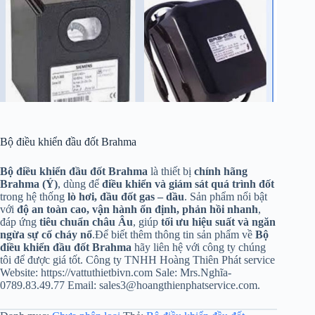
Bộ điều khiển đầu đốt Brahma
Bộ điều khiển đầu đốt Brahma
là thiết bị
chính hãng
Brahma (Ý)
, dùng để
điều khiển và giám sát quá trình đốt
trong hệ thống
lò hơi, đầu đốt gas – dầu
. Sản phẩm nổi bật
với
độ an toàn cao, vận hành ổn định, phản hồi nhanh
,
đáp ứng
tiêu chuẩn châu Âu
, giúp
tối ưu hiệu suất và ngăn
ngừa sự cố cháy nổ
.Để biết thêm thông tin sản phẩm về
Bộ
điều khiển đầu đốt Brahma
hãy liên hệ với công ty chúng
tôi để được giá tốt. Công ty TNHH Hoàng Thiên Phát service
Website: https://vattuthietbivn.com Sale: Mrs.Nghĩa-
0789.83.49.77 Email: sales3@hoangthienphatservice.com.