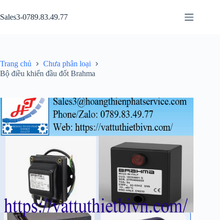
Chuyển
đến
Sales3-0789.83.49.77
phần
nội
dung
Trang chủ
Chưa phân loại
Bộ điều khiển đầu đốt Brahma