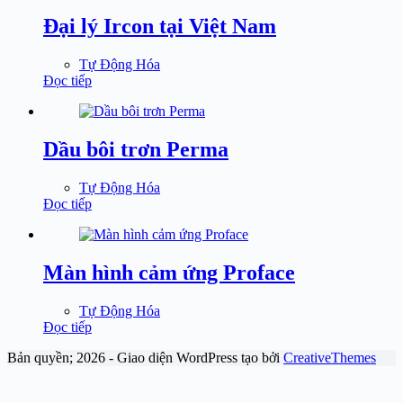
Đại lý Ircon tại Việt Nam
Tự Động Hóa
Đọc tiếp
Dầu bôi trơn Perma
Tự Động Hóa
Đọc tiếp
Màn hình cảm ứng Proface
Tự Động Hóa
Đọc tiếp
Bản quyền; 2026 - Giao diện WordPress tạo bởi
CreativeThemes