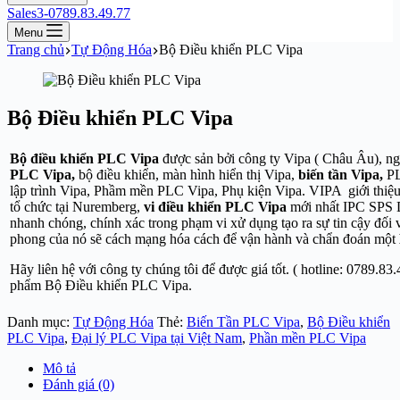
Sales3-0789.83.49.77
Menu
Trang chủ
Tự Động Hóa
Bộ Điều khiển PLC Vipa
Bộ Điều khiển PLC Vipa
Bộ điều khiển PLC Vipa
được sản bởi công ty Vipa ( Châu Âu), ng
PLC Vipa,
bộ điều khiển, màn hình hiển thị Vipa,
biến tần Vipa,
PL
lập trình Vipa, Phầm mền PLC Vipa, Phụ kiện Vipa. VIPA giới thiệu
tổ chức tại Nuremberg,
vi điều khiển PLC Vipa
mới nhất IPC SPS D
nhanh chóng, chính xác trong phạm vi xử dụng tạo ra sự tin cậy đối v
phong của nó sẽ cách mạng hóa cách để vận hành và chẩn đoán một
Hãy liên hệ với công ty chúng tôi để được giá tốt. ( hotline:
0789.83.
phẩm Bộ Điều khiển PLC Vipa.
Danh mục:
Tự Động Hóa
Thẻ:
Biến Tần PLC Vipa
,
Bộ Điều khiển
PLC Vipa
,
Đại lý PLC Vipa tại Việt Nam
,
Phần mền PLC Vipa
Mô tả
Đánh giá (0)