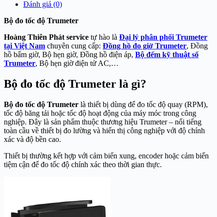
Đánh giá (0)
Bộ đo tốc độ Trumeter
Hoàng Thiên Phát service
tự hào là
Đại lý phân phối Trumeter
tại Việt Nam
chuyên cung cấp:
Đồng hồ đo giờ Trumeter
, Đồng
hồ bấm giờ, Bộ hẹn giờ, Đồng hồ điện áp,
Bộ đếm kỹ thuật số
Trumeter
, Bộ hẹn giờ điện tử AC,…
Bộ đo tốc độ Trumeter là gì?
Bộ đo tốc độ Trumeter
là thiết bị dùng để đo tốc độ quay (RPM),
tốc độ băng tải hoặc tốc độ hoạt động của máy móc trong công
nghiệp. Đây là sản phẩm thuộc thương hiệu Trumeter – nổi tiếng
toàn cầu về thiết bị đo lường và hiển thị công nghiệp với độ chính
xác và độ bền cao.
Thiết bị thường kết hợp với cảm biến xung, encoder hoặc cảm biến
tiệm cận để đo tốc độ chính xác theo thời gian thực.