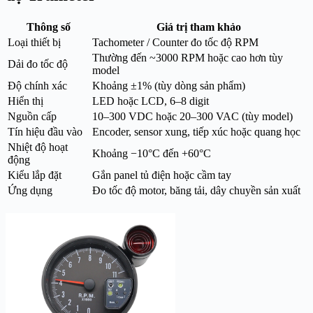
Thông số
Giá trị tham khảo
Loại thiết bị
Tachometer / Counter đo tốc độ RPM
Thường đến ~3000 RPM hoặc cao hơn tùy
Dải đo tốc độ
model
Độ chính xác
Khoảng ±1% (tùy dòng sản phẩm)
Hiển thị
LED hoặc LCD, 6–8 digit
Nguồn cấp
10–300 VDC hoặc 20–300 VAC (tùy model)
Tín hiệu đầu vào
Encoder, sensor xung, tiếp xúc hoặc quang học
Nhiệt độ hoạt
Khoảng −10°C đến +60°C
động
Kiểu lắp đặt
Gắn panel tủ điện hoặc cầm tay
Ứng dụng
Đo tốc độ motor, băng tải, dây chuyền sản xuất