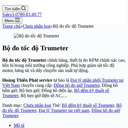
Tìm kiếm
Sales3-0789.83.49.77
Menu
Trang chủ
Chưa phân loại
Bộ đo tốc độ Trumeter
Bộ đo tốc độ Trumeter
Bộ đo tốc độ Trumeter
chính hãng, thiết bị đo RPM chính xác cao,
bền bỉ trong môi trường công nghiệp. Phù hợp giám sát tốc độ
motor, băng tải và dây chuyền sản xuất tự động.
Hoàng Thiên Phát service
tự hào là
Đại lý phân phối Trumeter tại
Việt Nam
chuyên cung cấp:
Đồng hồ đo giờ Trumeter
, Đồng hồ
bấm giờ, Bộ hẹn giờ, Đồng hồ điện áp,
Bộ đếm kỹ thuật số
Trumeter
, Bộ hẹn giờ điện tử AC,…
Danh mục:
Chưa phân loại
Thẻ:
Bộ đếm kỹ thuật số Trumeter
,
Bộ
đo tốc độ Trumeter
,
Đại lý Trumeter tại việt nam
,
Đồng hồ đo giờ
Trumeter
Mô tả