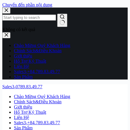
Chuyển đến phần nội dung
Không có kết quả
Chào Mừng Quý Khách Hàng
Chính Sách&Điều Khoản
Giới thiệu
Hổ Trợ Kỷ Thuật
Liên Hệ
Sales3-+84.789.83.49.77
Sản Phẩm
Sales3-0789.83.49.77
Chào Mừng Quý Khách Hàng
Chính Sách&Điều Khoản
Giới thiệu
Hổ Trợ Kỷ Thuật
Liên Hệ
Sales3-+84.789.83.49.77
Sản Phẩm