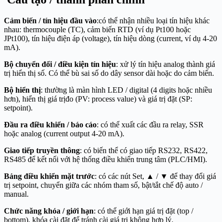
Cảm biến / tín hiệu đầu vào
:có thể nhận nhiều loại tín hiệu khác
nhau: thermocouple (TC), cảm biến RTD (ví dụ Pt100 hoặc
JPt100), tín hiệu điện áp (voltage), tín hiệu dòng (current, ví dụ 4-20
mA).
Bộ chuyển đổi / điều kiện tín hiệu
: xử lý tín hiệu analog thành giá
trị hiển thị số. Có thể bù sai số do dây sensor dài hoặc do cảm biến.
Bộ hiển thị
: thường là màn hình LED / digital (4 digits hoặc nhiều
hơn), hiển thị giá trịđo (PV: process value) và giá trị đặt (SP:
setpoint).
Đầu ra điều khiển / báo cáo
: có thể xuất các đầu ra relay, SSR
hoặc analog (current output 4-20 mA).
Giao tiếp truyền thông
: có biến thể có giao tiếp RS232, RS422,
RS485 để kết nối với hệ thống điều khiển trung tâm (PLC/HMI).
Bảng điều khiển mặt trước
: có các nút Set, ▲ / ▼ để thay đổi giá
trị setpoint, chuyển giữa các nhóm tham số, bật/tắt chế độ auto /
manual.
Chức năng khóa / giới hạn
: có thể giới hạn giá trị đặt (top /
bottom), khóa cài đặt để tránh cài giá trị không hợp lý.