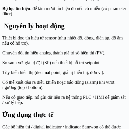
Bộ lọc tín hiệu
: để làm mượt tín hiệu đo nếu có nhiễu (có parameter
filter).
Nguyên lý hoạt động
Thiết bị đọc tín hiệu từ sensor (như nhiệt độ, dòng, điện áp, độ ẩm
nếu có hỗ trợ).
Chuyển đổi tín hiệu analog thành giá trị số hiển thị (PV).
So sánh với giá trị đặt (SP) nếu thiết bị hỗ trợ setpoint.
Tùy biến hiển thị (decimal point, giá trị hiển thị, đơn vị).
Có thể xuất đầu ra điều khiển hoặc báo động (alarm) khi vượt
ngưỡng (top / bottom).
Nếu có giao tiếp, nó gửi dữ liệu ra hệ thống PLC / HMI để giám sát
/ xử lý tiếp.
Ứng dụng thực tế
Các bộ hiển thị / digital indicator / indicator Samwon có thể được