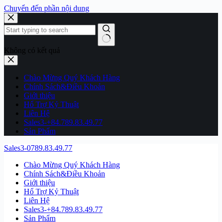
Chuyển đến phần nội dung
Không có kết quả
Chào Mừng Quý Khách Hàng
Chính Sách&Điều Khoản
Giới thiệu
Hổ Trợ Kỷ Thuật
Liên Hệ
Sales3-+84.789.83.49.77
Sản Phẩm
Sales3-0789.83.49.77
Chào Mừng Quý Khách Hàng
Chính Sách&Điều Khoản
Giới thiệu
Hổ Trợ Kỷ Thuật
Liên Hệ
Sales3-+84.789.83.49.77
Sản Phẩm