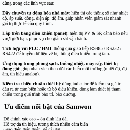
dùng trong các lĩnh vực sau:
Dây chuyền tự động hóa nhà máy
: hiển thị các thông số như nhiệt
độ, áp suất, dòng, điện áp, độ ẩm, giúp nhân viên giám sát nhanh
giá trị thực tế của quy trình.
Lắp trên bảng điều khiển (panel)
: hiển thị PV & SP, cảnh báo nếu
vượt giới hạn, phục vụ cho giám sát vận hành.
Tích hợp với PLC / HMI
: thông qua giao tiếp RS485 / RS232 /
RS422 để truyền dữ liệu về hệ thống điều khiển trung tâm.
Ứng dụng trong phòng sạch, buồng nhiệt, máy sấy, thiết bị
đóng gói
: giúp nhân viên theo dõi các biến môi trường (nhiệt độ, độ
ẩm, tín hiệu analog).
Kiểm tra / hiệu chuẩn thiết bị
: dùng indicator để kiểm tra giá trị
đầu ra từ cảm biến hoặc từ bộ điều khiển, dùng làm thiết bị tham
chiếu trong quá trình bảo trì, bảo dưỡng.
Ưu điểm nổi bật của Samwon
Độ chính xác cao – ổn định lâu dài
Hỗ trợ đa tín hiệu, tương thích nhiều cảm biến
Giao diện thân thiện, dễ cài đặt