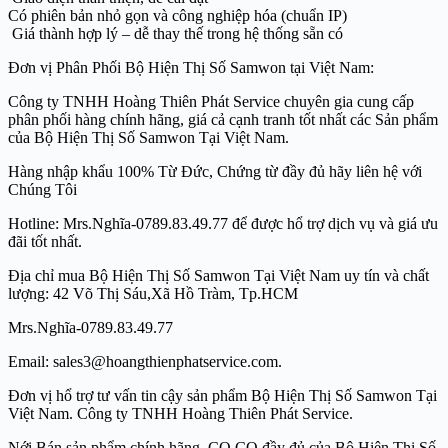
Có phiên bản nhỏ gọn và công nghiệp hóa (chuẩn IP)
Giá thành hợp lý – dễ thay thế trong hệ thống sẵn có
Đơn vị Phân Phối Bộ Hiện Thị Số Samwon tại Việt Nam:
Công ty TNHH Hoàng Thiên Phát Service chuyên gia cung cấp
phân phối hàng chính hãng, giá cả cạnh tranh tốt nhất các Sản phẩm
của Bộ Hiện Thị Số Samwon Tại Việt Nam.
Hàng nhập khẩu 100% Từ Đức, Chứng từ đầy đủ hãy liên hệ với
Chúng Tôi
Hotline: Mrs.Nghĩa-0789.83.49.77 để được hổ trợ dịch vụ và giá ưu
đãi tốt nhất.
Địa chỉ mua Bộ Hiện Thị Số Samwon Tại Việt Nam uy tín và chất
lượng: 42 Võ Thị Sáu,Xã Hồ Tràm, Tp.HCM
Mrs.Nghĩa-0789.83.49.77
Email: sales3@hoangthienphatservice.com.
Đơn vị hổ trợ tư vấn tin cậy sản phẩm Bộ Hiện Thị Số Samwon Tại
Việt Nam. Công ty TNHH Hoàng Thiên Phát Service.
Nới Bán sản phẩm chính hãng, CO CQ đầy đủ của Bộ Hiện Thị Số