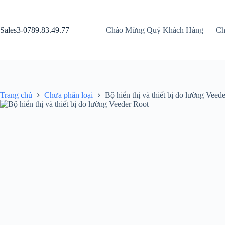
Chuyển
đến
phần
Sales3-0789.83.49.77
Chào Mừng Quý Khách Hàng
Ch
nội
dung
Trang chủ
Chưa phân loại
Bộ hiển thị và thiết bị đo lường Veed