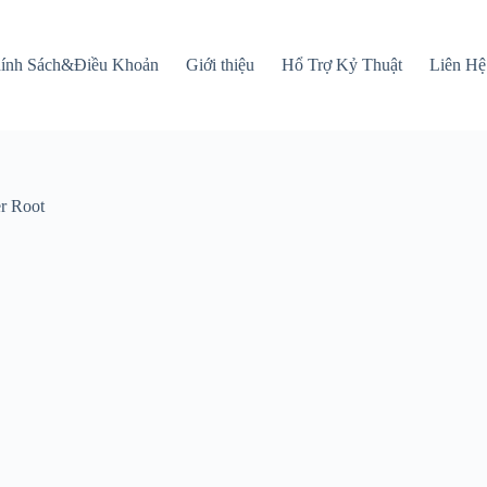
ính Sách&Điều Khoản
Giới thiệu
Hổ Trợ Kỷ Thuật
Liên Hệ
er Root