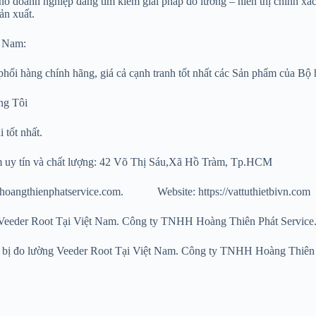
o doanh nghiệp đang tìm kiếm giải pháp đo lường – hiển thị chính xác,
ản xuất.
̣t Nam:
ng chính hãng, giá cả cạnh tranh tốt nhất các Sản phẩm của Bộ 
́ng Tôi
tốt nhất.
Nam uy tín và chất lượng: 42 Võ Thị Sáu,Xã Hồ Tràm, Tp.HCM
atservice.com. Website: https://vattuthietbivn.com
 lường Veeder Root Tại Việt Nam. Công ty TNHH Hoàng Thiên Phát Service
và thiết bị đo lường Veeder Root Tại Việt Nam. Công ty TNHH Hoàn