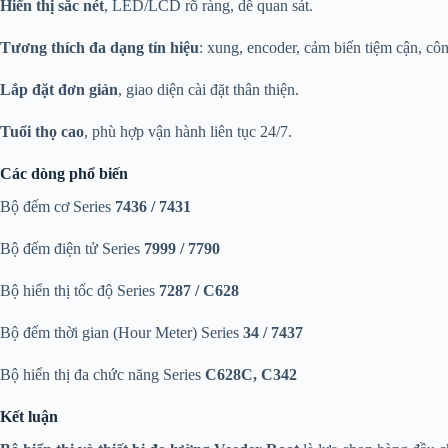
Hiển thị sắc nét
, LED/LCD rõ ràng, dễ quan sát.
Tương thích đa dạng tín hiệu
: xung, encoder, cảm biến tiệm cận, côn
Lắp đặt đơn giản
, giao diện cài đặt thân thiện.
Tuổi thọ cao
, phù hợp vận hành liên tục 24/7.
Các dòng phổ biến
Bộ đếm cơ Series
7436 / 7431
Bộ đếm điện tử Series
7999 / 7790
Bộ hiển thị tốc độ Series
7287 / C628
Bộ đếm thời gian (Hour Meter) Series
34 / 7437
Bộ hiển thị đa chức năng Series
C628C, C342
Kết luận