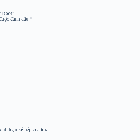
er Root”
 được đánh dấu
*
ình luận kế tiếp của tôi.