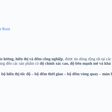
er Root
 đo lường, hiển thị và đếm công nghiệp
, được tin dùng rộng rãi tại c
mang đến các sản phẩm có
độ chính xác cao, độ bền mạnh mẽ và khả
 bộ hiển thị tốc độ – bộ đếm thời gian – bộ đếm vòng quay – màn 