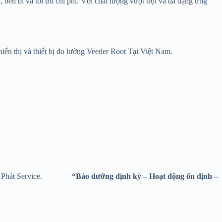
 bền bỉ và tối ưu chi phí. Với chất lượng vượt trội và đa dạng ứng
hiển thị và thiết bị đo lường Veeder Root Tại Việt Nam.
.
g Thiên Phát Service.
“Bảo dưỡng định kỳ – Hoạt động ổn định –