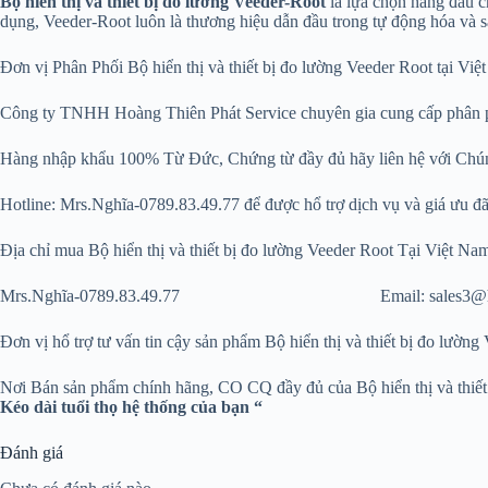
Bộ hiển thị và thiết bị đo lường Veeder-Root
là lựa chọn hàng đầu ch
dụng, Veeder-Root luôn là thương hiệu dẫn đầu trong tự động hóa và s
Đơn vị Phân Phối Bộ hiển thị và thiết bị đo lường Veeder Root tại Viê
Công ty TNHH Hoàng Thiên Phát Service chuyên gia cung cấp phân phối hà
Hàng nhập khẩu 100% Từ Đức, Chứng từ đầy đủ hãy liên hệ với Chu
Hotline: Mrs.Nghĩa-0789.83.49.77 để được hổ trợ dịch vụ và giá ưu đãi 
Địa chỉ mua Bộ hiển thị và thiết bị đo lường Veeder Root Tại Việt 
Mrs.Nghĩa-0789.83.49.77 Email: sales3@hoangthienph
Đơn vị hổ trợ tư vấn tin cậy sản phẩm Bộ hiển thị và thiết bị đo
Nơi Bán sản phẩm chính hãng, CO CQ đầy đủ của Bộ hiển thị 
Kéo dài tuổi thọ hệ thống của bạn “
Đánh giá