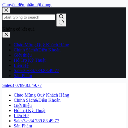
Chuyển đến phần nội dung
Không có kết quả
Chào Mừng Quý Khách Hàng
Chính Sách&Điều Khoản
Giới thiệu
Hổ Trợ Kỷ Thuật
Liên Hệ
Sales3-+84.789.83.49.77
Sản Phẩm
Sales3-0789.83.49.77
Chào Mừng Quý Khách Hàng
Chính Sách&Điều Khoản
Giới thiệu
Hổ Trợ Kỷ Thuật
Liên Hệ
Sales3-+84.789.83.49.77
Sản Phẩm