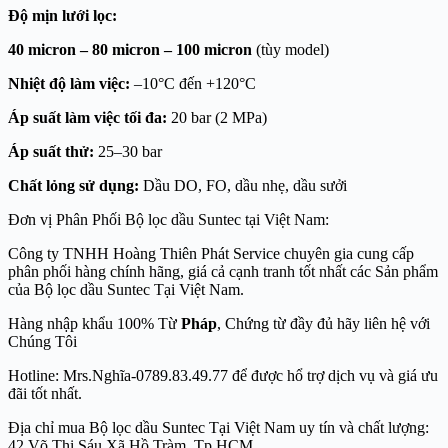
Độ mịn lưới lọc:
40 micron – 80 micron – 100 micron
(tùy model)
Nhiệt độ làm việc:
–10°C đến +120°C
Áp suất làm việc tối đa:
20 bar (2 MPa)
Áp suất thử:
25–30 bar
Chất lỏng sử dụng:
Dầu DO, FO, dầu nhẹ, dầu sưởi
Đơn vị Phân Phối Bộ lọc dầu Suntec tại Việt Nam:
Công ty TNHH Hoàng Thiên Phát Service chuyên gia cung cấp
phân phối hàng chính hãng, giá cả cạnh tranh tốt nhất các Sản phẩm
của Bộ lọc dầu Suntec Tại Việt Nam.
Hàng nhập khẩu 100% Từ
Pháp
, Chứng từ đầy đủ hãy liên hệ với
Chúng Tôi
Hotline: Mrs.Nghĩa-0789.83.49.77 để được hổ trợ dịch vụ và giá ưu
đãi tốt nhất.
Địa chỉ mua Bộ lọc dầu Suntec Tại Việt Nam uy tín và chất lượng:
42 Võ Thị Sáu,Xã Hồ Tràm, Tp.HCM