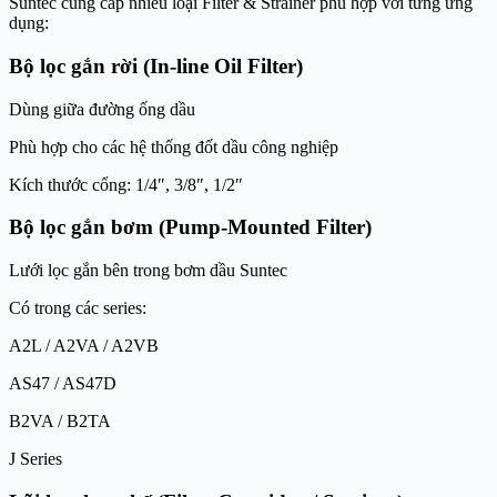
Suntec cung cấp nhiều loại Filter & Strainer phù hợp với từng ứng
dụng:
Bộ lọc gắn rời (In-line Oil Filter)
Dùng giữa đường ống dầu
Phù hợp cho các hệ thống đốt dầu công nghiệp
Kích thước cổng: 1/4″, 3/8″, 1/2″
Bộ lọc gắn bơm (Pump-Mounted Filter)
Lưới lọc gắn bên trong bơm dầu Suntec
Có trong các series:
A2L / A2VA / A2VB
AS47 / AS47D
B2VA / B2TA
J Series