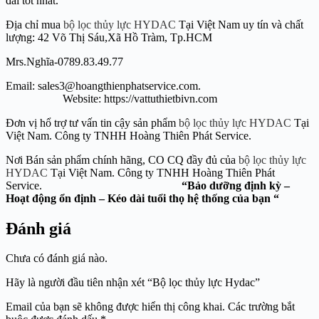
đãi tốt nhất.
Địa chỉ mua
bộ lọc thủy lực HYDAC
Tại Việt Nam uy tín và chất
lượng: 42 Võ Thị Sáu,Xã Hồ Tràm, Tp.HCM
Mrs.Nghĩa-0789.83.49.77
Email: sales3@hoangthienphatservice.com.
Website: https://vattuthietbivn.com
Đơn vị hổ trợ tư vấn tin cậy sản phẩm
bộ lọc thủy lực HYDAC
Tại
Việt Nam. Công ty TNHH Hoàng Thiên Phát Service.
Nơi Bán sản phẩm chính hãng, CO CQ đầy đủ của
bộ lọc thủy lực
HYDAC
Tại Việt Nam. Công ty TNHH Hoàng Thiên Phát
Service.
“Bảo dưỡng định kỳ –
Hoạt động ổn định – Kéo dài tuổi thọ hệ thống của bạn “
Đánh giá
Chưa có đánh giá nào.
Hãy là người đầu tiên nhận xét “Bộ lọc thủy lực Hydac”
Email của bạn sẽ không được hiển thị công khai.
Các trường bắt