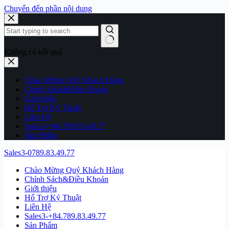
Chuyển đến phần nội dung
Không có kết quả
Chào Mừng Quý Khách Hàng
Chính Sách&Điều Khoản
Giới thiệu
Hổ Trợ Kỷ Thuật
Liên Hệ
Sales3-+84.789.83.49.77
Sản Phẩm
Sales3-0789.83.49.77
Chào Mừng Quý Khách Hàng
Chính Sách&Điều Khoản
Giới thiệu
Hổ Trợ Kỷ Thuật
Liên Hệ
Sales3-+84.789.83.49.77
Sản Phẩm