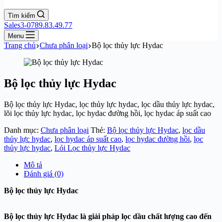
Tìm kiếm
Sales3-0789.83.49.77
Menu
Trang chủ
Chưa phân loại
Bộ lọc thủy lực Hydac
Bộ lọc thủy lực Hydac
Bộ lọc thủy lực Hydac, lọc thủy lực hydac, lọc dầu thủy lực hydac,
lõi lọc thủy lực hydac, lọc hydac đường hồi, lọc hydac áp suất cao
Danh mục:
Chưa phân loại
Thẻ:
Bộ lọc thủy lực Hydac
,
lọc dầu
thủy lực hydac
,
lọc hydac áp suất cao
,
lọc hydac đường hồi
,
lọc
thủy lực hydac
,
Lỏi Lọc thủy lực Hydac
Mô tả
Đánh giá (0)
Bộ lọc thủy lực Hydac
Bộ lọc thủy lực Hydac là giải pháp lọc dầu chất lượng cao đến