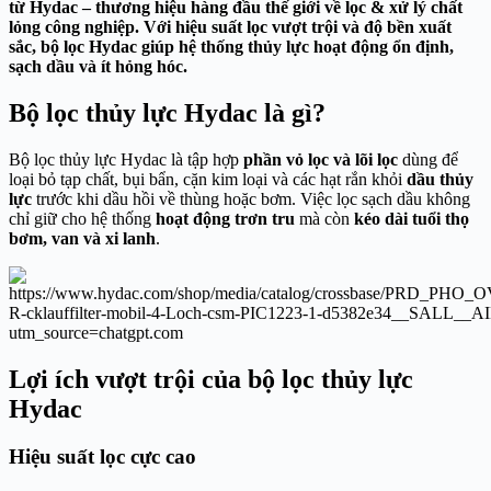
từ
Hydac
– thương hiệu hàng đầu thế giới về lọc & xử lý chất
lỏng công nghiệp. Với hiệu suất lọc vượt trội và độ bền xuất
sắc, bộ lọc Hydac giúp hệ thống thủy lực hoạt động ổn định,
sạch dầu và ít hỏng hóc.
Bộ lọc thủy lực Hydac là gì?
Bộ lọc thủy lực Hydac là tập hợp
phần vỏ lọc và lõi lọc
dùng để
loại bỏ tạp chất, bụi bẩn, cặn kim loại và các hạt rắn khỏi
dầu thủy
lực
trước khi dầu hồi về thùng hoặc bơm. Việc lọc sạch dầu không
chỉ giữ cho hệ thống
hoạt động trơn tru
mà còn
kéo dài tuổi thọ
bơm, van và xi lanh
.
Lợi ích vượt trội của bộ lọc thủy lực
Hydac
Hiệu suất lọc cực cao