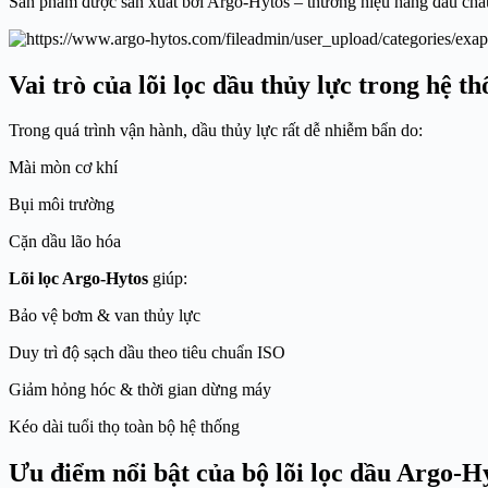
Sản phẩm được sản xuất bởi
Argo-Hytos
– thương hiệu hàng đầu châ
Vai trò của lõi lọc dầu thủy lực trong hệ t
Trong quá trình vận hành, dầu thủy lực rất dễ nhiễm bẩn do:
Mài mòn cơ khí
Bụi môi trường
Cặn dầu lão hóa
Lõi lọc Argo-Hytos
giúp:
Bảo vệ bơm & van thủy lực
Duy trì độ sạch dầu theo tiêu chuẩn ISO
Giảm hỏng hóc & thời gian dừng máy
Kéo dài tuổi thọ toàn bộ hệ thống
Ưu điểm nổi bật của bộ lõi lọc dầu Argo-H