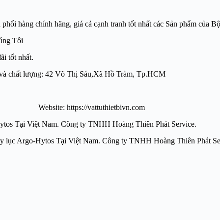
àng chính hãng, giá cả cạnh tranh tốt nhất các Sản phẩm của B
úng Tôi
i tốt nhất.
́n và chất lượng: 42 Võ Thị Sáu,Xã Hồ Tràm, Tp.HCM
ite: https://vattuthietbivn.com
rgo-Hytos Tại Việt Nam. Công ty TNHH Hoàng Thiên Phát Service.
i lọc dầu thủy lục Argo-Hytos Tại Việt Nam. Công ty TNHH H