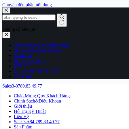
Chuyển đến phần nội dung
Không có kết quả
Chào Mừng Quý Khách Hàng
Chính Sách&Điều Khoản
Giới thiệu
Hổ Trợ Kỷ Thuật
Liên Hệ
Sales3-+84.789.83.49.77
Sản Phẩm
Sales3-0789.83.49.77
Chào Mừng Quý Khách Hàng
Chính Sách&Điều Khoản
Giới thiệu
Hổ Trợ Kỷ Thuật
Liên Hệ
Sales3-+84.789.83.49.77
Sản Phẩm