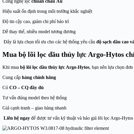
Công nghệ lọc
chuẩn châu Âu
Hiệu suất ổn định trong môi trường khắc nghiệt
Độ tin cậy cao, giảm chi phí bảo trì
Dễ thay thế, nhiều model tương đương
Đây là lựa chọn tối ưu cho các hệ thống yêu cầu
độ sạch dầu cao và
Mua bộ lõi lọc dầu thủy lực Argo-Hytos ch
Khi mua
bộ lõi lọc dầu thủy lực Argo-Hytos
, bạn nên lựa chọn đơn 
Cung cấp
hàng chính hãng
Có
CO – CQ đầy đủ
Tư vấn đúng model theo hệ thống
Giá cạnh tranh – giao hàng nhanh
Liên hệ ngay
để được tư vấn kỹ thuật và báo giá lõi lọc Argo-Hytos