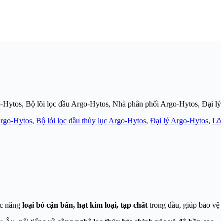
go-Hytos, Bộ lõi lọc dầu Argo-Hytos, Nhà phân phối Argo-Hytos, Đại l
Argo-Hytos
,
Bộ lỏi lọc dầu thủy lục Argo-Hytos
,
Đại lý Argo-Hytos
,
Lõ
ức năng
loại bỏ cặn bẩn, hạt kim loại, tạp chất
trong dầu, giúp bảo vệ