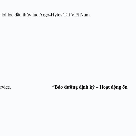
ộ lỏi lọc dầu thủy lục Argo-Hytos Tại Việt Nam.
oàng Thiên Phát Service.
“Bảo dưỡng định kỳ – Hoạt động ổn