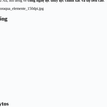
u Âu, nổi tiếng về
công nghệ lọc thủy lực chính xác và độ bền cao
.
hống
ytos