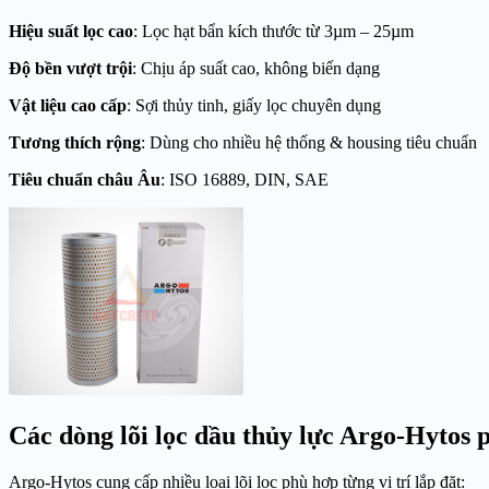
Hiệu suất lọc cao
: Lọc hạt bẩn kích thước từ 3µm – 25µm
Độ bền vượt trội
: Chịu áp suất cao, không biến dạng
Vật liệu cao cấp
: Sợi thủy tinh, giấy lọc chuyên dụng
Tương thích rộng
: Dùng cho nhiều hệ thống & housing tiêu chuẩn
Tiêu chuẩn châu Âu
: ISO 16889, DIN, SAE
Các dòng lõi lọc dầu thủy lực Argo-Hytos 
Argo-Hytos cung cấp nhiều loại lõi lọc phù hợp từng vị trí lắp đặt: