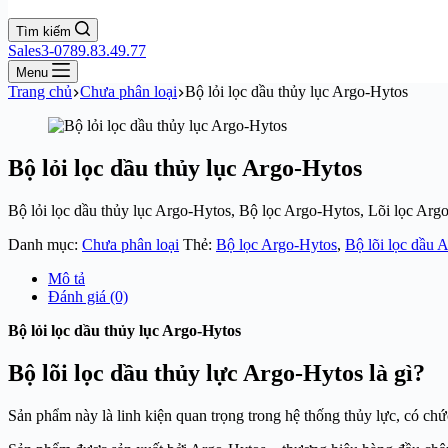
Tìm kiếm
Sales3-0789.83.49.77
Menu
Trang chủ
Chưa phân loại
Bộ lỏi lọc dầu thủy lục Argo-Hytos
Bộ lỏi lọc dầu thủy lục Argo-Hytos
Bộ lỏi lọc dầu thủy lục Argo-Hytos, Bộ lọc Argo-Hytos, Lõi lọc Ar
Danh mục:
Chưa phân loại
Thẻ:
Bộ lọc Argo-Hytos
,
Bộ lõi lọc dầu 
Mô tả
Đánh giá (0)
Bộ lỏi lọc dầu thủy lục Argo-Hytos
Bộ lõi lọc dầu thủy lực Argo-Hytos là gì?
Sản phẩm này là linh kiện quan trọng trong hệ thống thủy lực, có ch