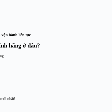
 vận hành liên tục
.
ính hãng ở đâu?
vị:
 mới nhất!