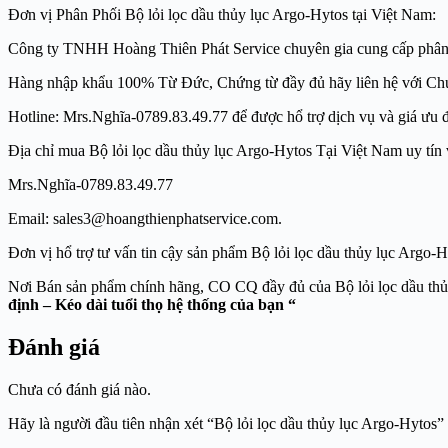
Đơn vị Phân Phối Bộ lỏi lọc dầu thủy lục Argo-Hytos tại Việt Nam:
Công ty TNHH Hoàng Thiên Phát Service chuyên gia cung cấp phân phối h
Hàng nhập khẩu 100% Từ Đức, Chứng từ đầy đủ hãy liên hệ với Ch
Hotline: Mrs.Nghĩa-0789.83.49.77 để được hổ trợ dịch vụ và giá ưu đã
Địa chỉ mua Bộ lỏi lọc dầu thủy lục Argo-Hytos Tại Việt Nam uy ti
Mrs.Nghĩa-0789.83.49.77
Email: sales3@hoangthienphatservice.com. Webs
Đơn vị hổ trợ tư vấn tin cậy sản phẩm Bộ lỏi lọc dầu thủy lục A
Nơi Bán sản phẩm chính hãng, CO CQ đầy đủ của Bộ lỏ
định – Kéo dài tuổi thọ hệ thống của bạn “
Đánh giá
Chưa có đánh giá nào.
Hãy là người đầu tiên nhận xét “Bộ lỏi lọc dầu thủy lục Argo-Hytos”