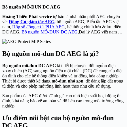
Bộ nguồn MÔ-ĐUN DC AEG
Hoàng Thiên Phát service
tự hào là nhà phân phối AEG chuyên
về:
Động Cơ giảm tốc AEG,
bộ nguồn AEG, Biến tần AEG việt
nam,
Hộp số động cơ 1 PHA AEG
, hệ thống chỉnh lưu & lưu điện
DC AEG,
Bộ nguồn MÔ-ĐUN DC AEG
,Đại lý AEG việt nam …
Bộ nguồn mô-đun DC AEG là gì?
Bộ nguồn mô-đun DC AEG
là thiết bị chuyển đổi nguồn điện
xoay chiều (AC) sang nguồn điện một chiều (DC) để cung cấp điện
ổn định cho các hệ thống điều khiển và tự động hóa công nghiệp.
Thiết bị được thiết kế dạng
mô-đun nhỏ gọn
, dễ dàng lắp đặt trong
tủ điện và cho phép mở rộng linh hoạt theo nhu cầu sử dụng.
Sản phẩm của
AEG
được đánh giá cao nhờ hiệu suất hoạt động ổn
định, khả năng bảo vệ an toàn và độ bền cao trong môi trường công
nghiệp.
Ưu điểm nổi bật của bộ nguồn mô-đun
DC AEG