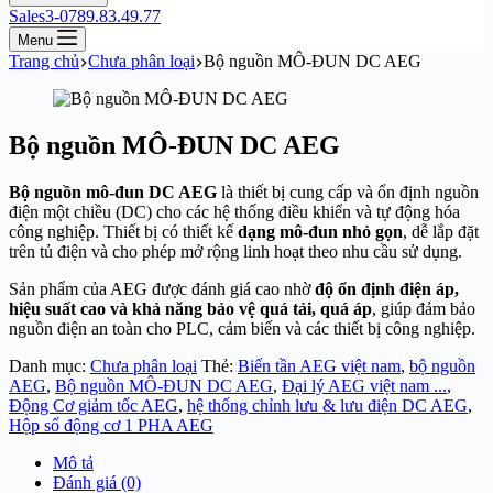
Sales3-0789.83.49.77
Menu
Trang chủ
Chưa phân loại
Bộ nguồn MÔ-ĐUN DC AEG
Bộ nguồn MÔ-ĐUN DC AEG
Bộ nguồn mô-đun DC AEG
là thiết bị cung cấp và ổn định nguồn
điện một chiều (DC) cho các hệ thống điều khiển và tự động hóa
công nghiệp. Thiết bị có thiết kế
dạng mô-đun nhỏ gọn
, dễ lắp đặt
trên tủ điện và cho phép mở rộng linh hoạt theo nhu cầu sử dụng.
Sản phẩm của
AEG
được đánh giá cao nhờ
độ ổn định điện áp,
hiệu suất cao và khả năng bảo vệ quá tải, quá áp
, giúp đảm bảo
nguồn điện an toàn cho PLC, cảm biến và các thiết bị công nghiệp.
Danh mục:
Chưa phân loại
Thẻ:
Biến tần AEG việt nam
,
bộ nguồn
AEG
,
Bộ nguồn MÔ-ĐUN DC AEG
,
Đại lý AEG việt nam ...
,
Động Cơ giảm tốc AEG
,
hệ thống chỉnh lưu & lưu điện DC AEG
,
Hộp số động cơ 1 PHA AEG
Mô tả
Đánh giá (0)