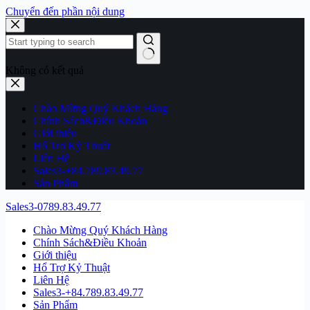
Chuyển đến phần nội dung
Không có kết quả
Chào Mừng Quý Khách Hàng
Chính Sách&Điều Khoản
Giới thiệu
Hổ Trợ Kỷ Thuật
Liên Hệ
Sales3-+84.789.83.49.77
Sản Phẩm
Sales3-0789.83.49.77
Chào Mừng Quý Khách Hàng
Chính Sách&Điều Khoản
Giới thiệu
Hổ Trợ Kỷ Thuật
Liên Hệ
Sales3-+84.789.83.49.77
Sản Phẩm