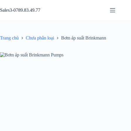
Chuyển
đến
Sales3-0789.83.49.77
phần
nội
dung
Trang chủ
Chưa phân loại
Bơm áp suất Brinkmann