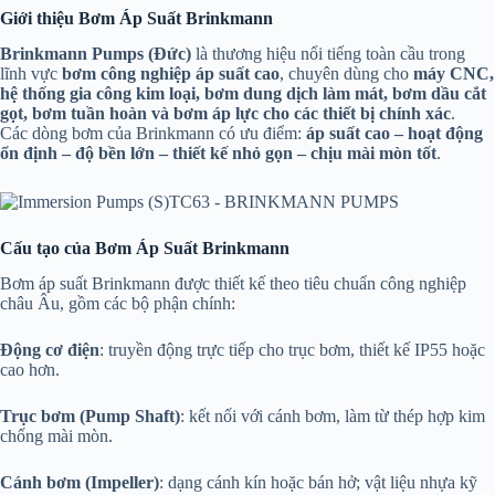
Giới thiệu Bơm Áp Suất Brinkmann
Brinkmann Pumps (Đức)
là thương hiệu nổi tiếng toàn cầu trong
lĩnh vực
bơm công nghiệp áp suất cao
, chuyên dùng cho
máy CNC,
hệ thống gia công kim loại, bơm dung dịch làm mát, bơm dầu cắt
gọt, bơm tuần hoàn và bơm áp lực cho các thiết bị chính xác
.
Các dòng bơm của Brinkmann có ưu điểm:
áp suất cao – hoạt động
ổn định – độ bền lớn – thiết kế nhỏ gọn – chịu mài mòn tốt
.
Cấu tạo của Bơm Áp Suất Brinkmann
Bơm áp suất Brinkmann được thiết kế theo tiêu chuẩn công nghiệp
châu Âu, gồm các bộ phận chính:
Động cơ điện
: truyền động trực tiếp cho trục bơm, thiết kế IP55 hoặc
cao hơn.
Trục bơm (Pump Shaft)
: kết nối với cánh bơm, làm từ thép hợp kim
chống mài mòn.
Cánh bơm (Impeller)
: dạng cánh kín hoặc bán hở; vật liệu nhựa kỹ