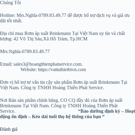
Chúng Tôi
Hotline: Mrs.Nghĩa-0789.83.49.77 để được hổ trợ dịch vụ và giá ưu
đãi tốt nhất.
Địa chỉ mua Bơm áp suất Brinkmann Tại Việt Nam uy tín và chất
lượng: 42 Võ Thị Sáu,Xã Hồ Tràm, Tp.HCM
Mrs.Nghĩa-0789.83.49.77
Email: sales3@hoangthienphatservice.com.
Website: https://vattuthietbivn.com
Đơn vị hổ trợ tư vấn tin cậy sản phẩm Bơm áp suất Brinkmann Tại
Việt Nam. Công ty TNHH Hoàng Thiên Phát Service.
Nơi Bán sản phẩm chính hãng, CO CQ đầy đủ của Bơm áp suất
Brinkmann Tại Việt Nam. Công ty TNHH Hoàng Thiên Phát
Service.
“Bảo dưỡng định kỳ – Hoạt
động ổn định – Kéo dài tuổi thọ hệ thống của bạn “
Đánh giá