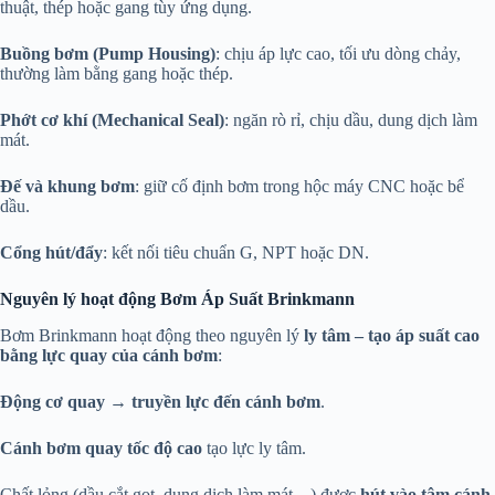
thuật, thép hoặc gang tùy ứng dụng.
Buồng bơm (Pump Housing)
: chịu áp lực cao, tối ưu dòng chảy,
thường làm bằng gang hoặc thép.
Phớt cơ khí (Mechanical Seal)
: ngăn rò rỉ, chịu dầu, dung dịch làm
mát.
Đế và khung bơm
: giữ cố định bơm trong hộc máy CNC hoặc bể
dầu.
Cổng hút/đẩy
: kết nối tiêu chuẩn G, NPT hoặc DN.
Nguyên lý hoạt động Bơm Áp Suất Brinkmann
Bơm Brinkmann hoạt động theo nguyên lý
ly tâm – tạo áp suất cao
bằng lực quay của cánh bơm
:
Động cơ quay → truyền lực đến cánh bơm
.
Cánh bơm quay tốc độ cao
tạo lực ly tâm.
Chất lỏng (dầu cắt gọt, dung dịch làm mát…) được
hút vào tâm cánh