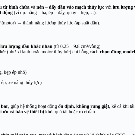
u từ bình chứa
và
nén – đẩy dầu vào mạch thủy lực
với
lưu lượng 
ạt động
(ví dụ: nâng – hạ, ép – đẩy, quay – kẹp,…).
(motor) → thành năng lượng thủy lực (áp suất dầu).
p
lưu lượng dầu khác nhau
(từ 0.25 – 9.8 cm³/vòng).
lực (như xi lanh hoặc motor thủy lực) chỉ bằng cách
chọn đúng mode
, kẹp ép nhỏ)
ép, xe nâng thủy lực)
 bar
, giúp hệ thống hoạt động
ổn định, không rung giật
, kể cả khi tả
ối ưu
và
bảo vệ thiết bị
khỏi quá tải hoặc rò rỉ dầu.