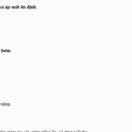
và áp suất ổn định
.
l bơm
.
i nặng.