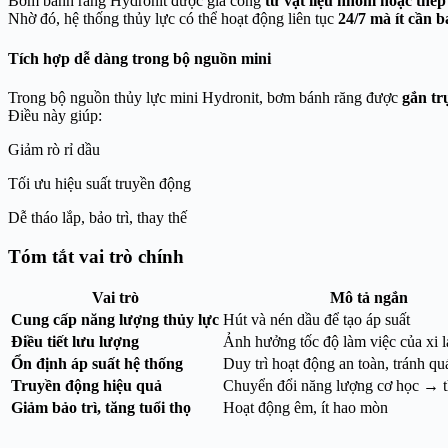
Bơm bánh răng Hydronit được gia công
từ vật liệu nhôm hoặc thé
Nhờ đó, hệ thống thủy lực có thể hoạt động liên tục
24/7 mà ít cần 
Tích hợp dễ dàng trong bộ nguồn mini
Trong bộ nguồn thủy lực mini Hydronit, bơm bánh răng được
gắn tr
Điều này giúp:
Giảm rò rỉ dầu
Tối ưu hiệu suất truyền động
Dễ tháo lắp, bảo trì, thay thế
Tóm tắt vai trò chính
Vai trò
Mô tả ngắn
Cung cấp năng lượng thủy lực
Hút và nén dầu để tạo áp suất
Điều tiết lưu lượng
Ảnh hưởng tốc độ làm việc của xi l
Ổn định áp suất hệ thống
Duy trì hoạt động an toàn, tránh quá
Truyền động hiệu quả
Chuyển đổi năng lượng cơ học → t
Giảm bảo trì, tăng tuổi thọ
Hoạt động êm, ít hao mòn