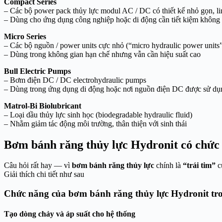
Compact Series
– Các bộ power pack thủy lực modul AC / DC có thiết kế nhỏ gọn, l
– Dùng cho ứng dụng công nghiệp hoặc di động cần tiết kiệm không 
Micro Series
– Các bộ nguồn / power units cực nhỏ (“micro hydraulic power units
– Dùng trong không gian hạn chế nhưng vẫn cần hiệu suất cao
Bull Electric Pumps
– Bơm điện DC / DC electrohydraulic pumps
– Dùng trong ứng dụng di động hoặc nơi nguồn điện DC được sử dụ
Matrol-Bi Biolubricant
– Loại dầu thủy lực sinh học (biodegradable hydraulic fluid)
– Nhằm giảm tác động môi trường, thân thiện với sinh thái
Bơm bánh răng thủy lực Hydronit có chức 
Câu hỏi rất hay — vì
bơm bánh răng thủy lực
chính là
“trái tim”
c
Giải thích chi tiết như sau
Chức năng của bơm bánh răng thủy lực Hydronit tro
Tạo dòng chảy và áp suất cho hệ thống