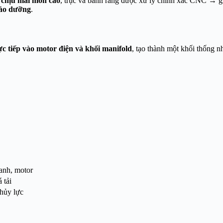
p chịu mài mòn cao
, trục và bánh răng được xử lý chính xác CNC → giú
bảo dưỡng
.
ực tiếp vào motor điện và khối manifold
, tạo thành một khối thống n
anh, motor
 tải
hủy lực