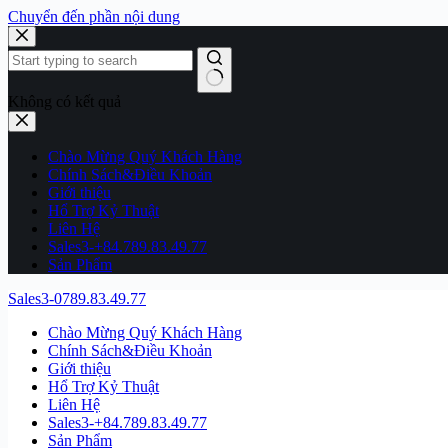
Chuyển đến phần nội dung
Không có kết quả
Chào Mừng Quý Khách Hàng
Chính Sách&Điều Khoản
Giới thiệu
Hổ Trợ Kỷ Thuật
Liên Hệ
Sales3-+84.789.83.49.77
Sản Phẩm
Sales3-0789.83.49.77
Chào Mừng Quý Khách Hàng
Chính Sách&Điều Khoản
Giới thiệu
Hổ Trợ Kỷ Thuật
Liên Hệ
Sales3-+84.789.83.49.77
Sản Phẩm