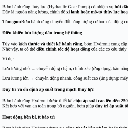
Bơm bánh răng thủy lực (Hydraulic Gear Pump) có nhiệm vụ
hút dầ
Đây là nguồn năng lượng chính để
xi lanh hoặc mô-tơ thủy lực ho
Tóm gọn:
Bơm bánh răng chuyển đổi năng lượng cơ học của động cơ 
Điều khiển lưu lượng dầu trong hệ thống
Tùy vào
kích thước và thiết kế bánh răng
, bơm Hydronit cung cấ
Nhờ vậy, ta có thể
điều chỉnh tốc độ hoạt động
của các cơ cấu thủy 
Ví dụ:
Lưu lượng nhỏ → chuyển động chậm, chính xác (ứng dụng: bàn nâng
Lưu lượng lớn → chuyển động nhanh, công suất cao (ứng dụng: máy 
Duy trì và ổn định áp suất trong mạch thủy lực
Bơm bánh răng Hydronit được thiết kế
chịu áp suất cao lên đến 250
Kết hợp với van an toàn trong bộ nguồn, bơm giúp
duy trì áp suất t
Hoạt động bền bỉ, ít bảo trì