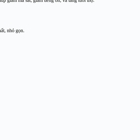
p giảm ma sát, giảm tiếng ồn, và tăng tuổi thọ.
hất, nhỏ gọn.