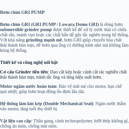
Bơm chìm GRI PUMP
Bơm chìm GRI (GRI PUMP / Lowara Domo GRI)
là dòng bơm
submersible grinder pump
được thiết kế để xử lý nước thải có chứa
chất rắn, mảnh vụn hoặc các chất bẩn dễ gây tắc nghẽn trong hệ thống.
Với khả năng
grinding mạnh mẽ
, bơm GRI giúp chuyển hóa chất
thải thành bùn mịn, dễ bơm qua ống có đường kính nhỏ mà không làm
hỏng hệ thống.
Thiết kế và công nghệ nổi bật
Cơ cấu Grinder tiên tiến
: Dao cắt kép hoặc cánh cắt rác nghiền chất
thải thành bùn mịn, tránh tắc ống và tăng hiệu suất bơm.
Motor ngâm nước hoàn toàn
: Bảo vệ mát mẻ cho motor, hạn chế
quá nhiệt, giúp bơm hoạt động ổn định lâu dài.
Hệ thống làm kín kép (Double Mechanical Seal)
: Ngăn nước thấm
vào motor, tăng tuổi thọ thiết bị.
Vật liệu cao cấp
: Thân gang, cánh technopolymer, lưỡi thép không gỉ,
chống ăn mòn, chống mài mòn.