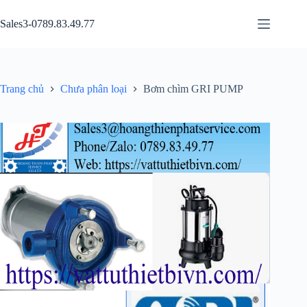
Chuyển
đến
Sales3-0789.83.49.77
phần
nội
dung
Trang chủ
Chưa phân loại
Bơm chìm GRI PUMP