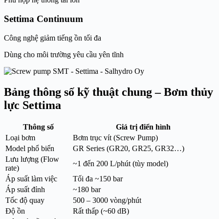
Settima Continuum
Công nghệ giảm tiếng ồn tối đa
Dùng cho môi trường yêu cầu yên tĩnh
Bảng thông số kỹ thuật chung – Bơm thủy
lực Settima
Thông số
Giá trị điển hình
Loại bơm
Bơm trục vít (Screw Pump)
Model phổ biến
GR Series (GR20, GR25, GR32…)
Lưu lượng (Flow
~1 đến 200 L/phút (tùy model)
rate)
Áp suất làm việc
Tối đa ~150 bar
Áp suất đỉnh
~180 bar
Tốc độ quay
500 – 3000 vòng/phút
Độ ồn
Rất thấp (~60 dB)