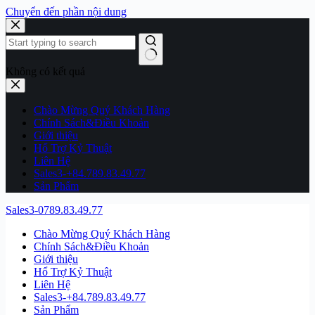
Chuyển đến phần nội dung
Không có kết quả
Chào Mừng Quý Khách Hàng
Chính Sách&Điều Khoản
Giới thiệu
Hổ Trợ Kỷ Thuật
Liên Hệ
Sales3-+84.789.83.49.77
Sản Phẩm
Sales3-0789.83.49.77
Chào Mừng Quý Khách Hàng
Chính Sách&Điều Khoản
Giới thiệu
Hổ Trợ Kỷ Thuật
Liên Hệ
Sales3-+84.789.83.49.77
Sản Phẩm