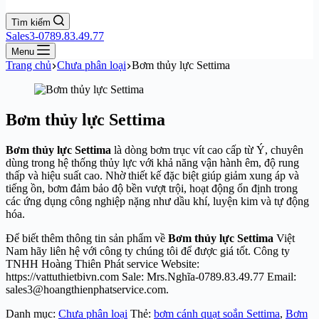
Tìm kiếm
Sales3-0789.83.49.77
Menu
Trang chủ
Chưa phân loại
Bơm thủy lực Settima
Bơm thủy lực Settima
Bơm thủy lực Settima
là dòng bơm trục vít cao cấp từ Ý, chuyên
dùng trong hệ thống thủy lực với khả năng vận hành êm, độ rung
thấp và hiệu suất cao. Nhờ thiết kế đặc biệt giúp giảm xung áp và
tiếng ồn, bơm đảm bảo độ bền vượt trội, hoạt động ổn định trong
các ứng dụng công nghiệp nặng như dầu khí, luyện kim và tự động
hóa.
Để biết thêm thông tin sản phẩm về
Bơm thủy lực Settima
Việt
Nam hãy liên hệ với công ty chúng tôi để được giá tốt. Công ty
TNHH Hoàng Thiên Phát service Website:
https://vattuthietbivn.com Sale: Mrs.Nghĩa-0789.83.49.77 Email:
sales3@hoangthienphatservice.com.
Danh mục:
Chưa phân loại
Thẻ:
bơm cánh quạt soắn Settima
,
Bơm