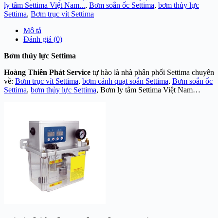
ly tâm Settima Việt Nam...
,
Bơm soắn ốc Settima
,
bơm thủy lực
Settima
,
Bơm trục vít Settima
Mô tả
Đánh giá (0)
Bơm thủy lực Settima
Hoàng Thiên Phát Service
tự hào là nhà phân phối Settima chuyên
về:
Bơm trục vít Settima
,
bơm cánh quạt soắn Settima
,
Bơm soắn ốc
Settima
,
bơm thủy lực Settima
, Bơm ly tâm Settima Việt Nam…