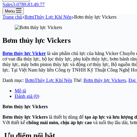
Sales3-0789.83.49.77
Menu
Trang chủ
BơmThủy Lực Khí Nén
Bơm thủy lực Vickers
Bơm thủy lực Vickers
Bơm thủy lực Vicker
là sản phẩm chủ lực của hãng Vicker Chuyên cu
cơ van đĩa thủy lực, bộ lọc thủy lực, phụ kiện thủy lực, bơm bánh răng
thủy lực, máy bơm piston thủy lực và động cơ thủy lực, Bộ nguồn thủy
lực. Tại Việt Nam hãy liên Công ty TNHH Kỹ Thuật Công Nghệ Ho
Danh mục:
BơmThủy Lực Khí Nén
Thẻ:
Bơm thủy lực Vickers
,
Đại 
Mô tả
Đánh giá (0)
Bơm thủy lực Vickers
Bơm thủy lực Vickers
là thiết bị dùng để
tạo áp lực và lưu lượng 
Với thiết kế
chống mài mòn, chịu áp lực cao
và tuổi thọ lâu dài, b
Ưu điểm nổi bật