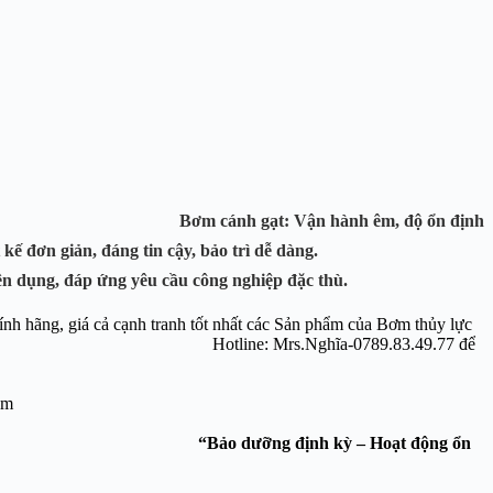
 lưu lưowjng.
Bơm cánh gạt:
Vận hành êm, độ ổn định
t kế đơn giản, đáng tin cậy, bảo trì dễ dàng.
ên dụng, đáp ứng yêu cầu công nghiệp đặc thù.
ng, giá cả cạnh tranh tốt nhất các Sản phẩm của Bơm thủy lực
ới Chúng Tôi Hotline: Mrs.Nghĩa-
0789.83.49.77
để
bivn.com
hiên Phát Service.
“Bảo dưỡng định kỳ – Hoạt động ổn