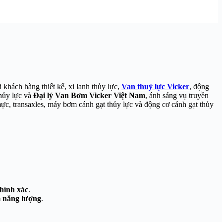
khách hàng thiết kế, xi lanh thủy lực,
Van thuỷ lực Vicker
, động
thủy lực và
Đại lý Van Bơm Vicker Việt Nam
, ánh sáng vụ truyền
 mực, transaxles, máy bơm cánh gạt thủy lực và động cơ cánh gạt thủy
hính xác
.
m năng lượng
.