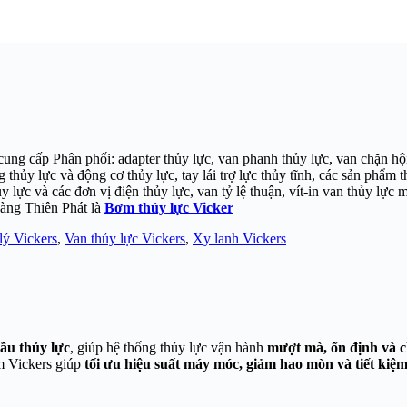
ng cấp Phân phối: adapter thủy lực, van phanh thủy lực, van chặn hội 
 thủy lực và động cơ thủy lực, tay lái trợ lực thủy tĩnh, các sản phẩm 
 lực và các đơn vị điện thủy lực, van tỷ lệ thuận, vít-in van thủy lực
àng Thiên Phát là
Bơm thủy lực Vicker
lý Vickers
,
Van thủy lực Vickers
,
Xy lanh Vickers
dầu thủy lực
, giúp hệ thống thủy lực vận hành
mượt mà, ổn định và c
ơm Vickers giúp
tối ưu hiệu suất máy móc, giảm hao mòn và tiết kiệ