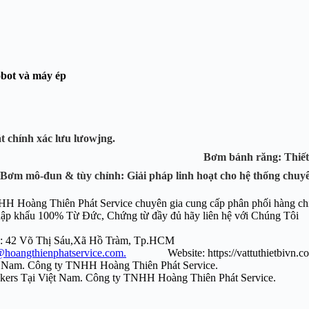
obot và máy ép
 làm việc lớn, kiểm soát chính xác
u cao.
Bơm bánh răng:
Thiế
Bơm mô-đun & tùy chỉnh:
Giải pháp linh hoạt cho hệ thống chuy
oàng Thiên Phát Service chuyên gia cung cấp phân phối hàng chính hã
% Từ Đức, Chứng từ đầy đủ hãy liên hệ v
lượng: 42 Võ Thị Sáu,Xã Hồ Tràm, Tp.HCM
@hoangthienphatservice.com.
Website: https://vattuthiet
i Việt Nam. Công ty TNHH Hoàng Thiên Phát Service.
ơm thủy lực Vickers Tại Việt Nam. Công ty TNHH Hoàng T