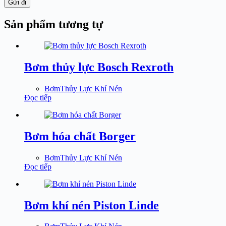
Gửi đi
Sản phẩm tương tự
Bơm thủy lực Bosch Rexroth
BơmThủy Lực Khí Nén
Đọc tiếp
Bơm hóa chất Borger
BơmThủy Lực Khí Nén
Đọc tiếp
Bơm khí nén Piston Linde