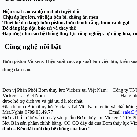
Hiệu suất cao và độ ổn định tuyệt đối
Chịu áp lực lớn, vật liệu bền bỉ, chống ăn mòn
Thiết kế đa dạng: bơm piston, bơm bánh răng, bơm cánh gạt
Dễ dàng lắp đặt, bảo trì và thay thế
Đáp ứng nhu cầu hệ thống thủy lực công nghiệp, tự động hóa, r
Công nghệ nổi bật
Bơm piston Vickers:
Hiệu suất cao, áp suất
dòng dầ
Đơn vị Phân Phối Bơm thủy lực Vickers tại Việt Nam: Công ty TNHH H
Vickers Tại Việt Nam. Hàng nhập khẩu 100
được hổ trợ dịch vụ và giá ưu đãi tốt nhất.
Địa chỉ mua Bơm thủy lực Vickers Tại Việt Nam uy tín và chất 
Mrs.Nghĩa-
0789.83.49.77
Email:
sales3
Đơn vị hổ trợ tư vấn tin cậy sản phẩm Bơm thủy lực Vickers Tạ
Nơi Bán sản phẩm chính hãng, CO CQ đầy đủ của B
định – Kéo dài tuổi thọ hệ thống của bạn “