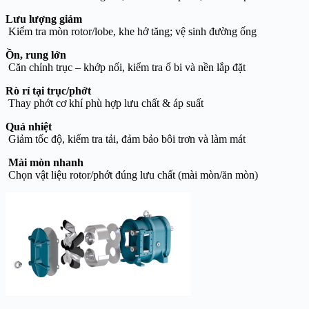
Lưu lượng giảm
Kiểm tra mòn rotor/lobe, khe hở tăng; vệ sinh đường ống
Ồn, rung lớn
Căn chỉnh trục – khớp nối, kiểm tra ổ bi và nền lắp đặt
Rò rỉ tại trục/phớt
Thay phớt cơ khí phù hợp lưu chất & áp suất
Quá nhiệt
Giảm tốc độ, kiểm tra tải, đảm bảo bôi trơn và làm mát
Mài mòn nhanh
Chọn vật liệu rotor/phớt đúng lưu chất (mài mòn/ăn mòn)