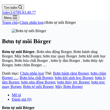
Tìm kiếm
Sales3-0789.83.49.77
Menu
Trang chủ
Chưa phân loại
Bơm tự mồi Börger
Bơm tự mồi Börger
Bơm tự mồi Börger
, Bơm nhu động Borger, Bơm bánh răng
Borger, Máy bơm Borger, bơm trục quay Borger ,bơm khí sinh học
Borger, Bơm hóa chất Borger , bơm ly tâm Borger , bơm thủy lực
Borger, bơm chìm Borger …
Danh mục:
Chưa phân loại
Thẻ:
Bơm bánh răng Borger
,
bơm chìm
Borger …
,
Bơm hóa chất Borger
,
bơm khí sinh học Borger
,
bơm ly
tâm Borger
,
bơm nhu động Borger
,
bơm thủy lực Borger
,
bơm trục
quay Borger
,
Bơm tự mồi Borger
,
Máy Bơm Borger
Mô tả
Đánh giá (0)
Bơm tự mồi Börger