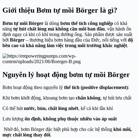
Giới thiệu Bơm tự mồi Börger là gì?
Bơm tự mồi Börger
là dòng
bơm thể tích công nghiệp
có khả
năng
tự hút chất lỏng mà không cần mồi ban đầu
, vận hành ổn
định ngay cả khi có khí trong đường ống. Sản phẩm được sản xuất
bởi
Börger
– thương hiệu bơm hàng đầu của Đức, nổi tiếng với
độ
bền cao và khả năng làm việc trong môi trường khắc nghiệt
.
Nguyên lý hoạt động bơm tự mồi Börger
Bơm hoạt động theo nguyên lý
thể tích (positive displacement)
:
Khi bơm khởi động, khoang bơm tạo
chân không
, tự hút lưu chất
Có thể hút
nước, bùn, chất lỏng nhớt
, kể cả khi lẫn khí
Lưu lượng
ổn định, không phụ thuộc nhiều vào áp suất
Nhờ đó, bơm Börger đặc biệt phù hợp cho các hệ thống
khó mồi,
mực chất lỏng thay đổi
.