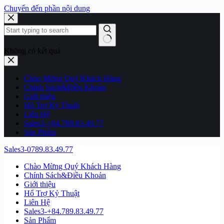
Chuyển đến phần nội dung
Không có kết quả
Chào Mừng Quý Khách Hàng
Chính Sách&Điều Khoản
Giới thiệu
Hổ Trợ Kỷ Thuật
Liên Hệ
Sales3-+84.789.83.49.77
Sản Phẩm
Sales3-0789.83.49.77
Chào Mừng Quý Khách Hàng
Chính Sách&Điều Khoản
Giới thiệu
Hổ Trợ Kỷ Thuật
Liên Hệ
Sales3-+84.789.83.49.77
Sản Phẩm