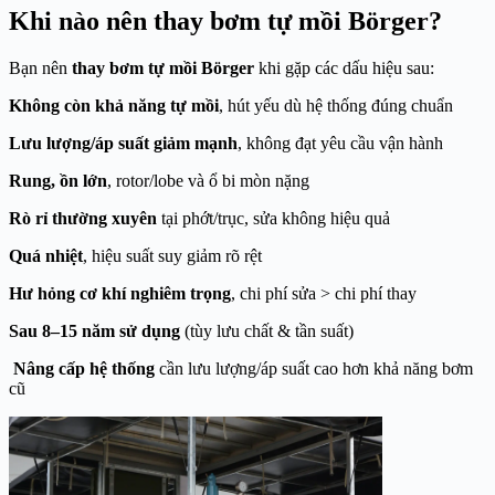
Khi nào nên thay bơm tự mồi Börger?
Bạn nên
thay bơm tự mồi Börger
khi gặp các dấu hiệu sau:
Không còn khả năng tự mồi
, hút yếu dù hệ thống đúng chuẩn
Lưu lượng/áp suất giảm mạnh
, không đạt yêu cầu vận hành
Rung, ồn lớn
, rotor/lobe và ổ bi mòn nặng
Rò rỉ thường xuyên
tại phớt/trục, sửa không hiệu quả
Quá nhiệt
, hiệu suất suy giảm rõ rệt
Hư hỏng cơ khí nghiêm trọng
, chi phí sửa > chi phí thay
Sau 8–15 năm sử dụng
(tùy lưu chất & tần suất)
Nâng cấp hệ thống
cần lưu lượng/áp suất cao hơn khả năng bơm
cũ