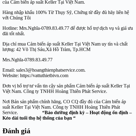
của Cảm biến áp suất Keller Tại Việt Nam.
Hàng nhập khẩu 100% Từ Thụy Sỹ, Chứng từ đầy đủ hãy liên hệ
với Chúng Tôi
Hotline: Mrs.Nghĩa-0789.83.49.77 để được hổ trợ dịch vụ và giá ưu
đãi tốt nhất.
Địa chỉ mua Cảm biến áp suất Keller Tại Việt Nam uy tín và chất
lượng: 42 Võ Thị Sáu,Xã Hồ Tràm, Tp.HCM
Mrs.Nghĩa-0789.83.49.77
Email: sales3@hoangthienphatservice.com.
Website: https://vattuthietbivn.com
Đơn vị hổ trợ tư vấn tin cậy sản phẩm Cảm biến áp suất Keller Tại
Việt Nam. Công ty TNHH Hoàng Thiên Phát Service.
Nơi Bán sản phẩm chính hãng, CO CQ đầy đủ của Cảm biến áp
suất Keller Tại Việt Nam. Công ty TNHH Hoàng Thiên Phát
Service.
“Bảo dưỡng định kỳ – Hoạt động ổn định –
Kéo dài tuổi thọ hệ thống của bạn “
Đánh giá