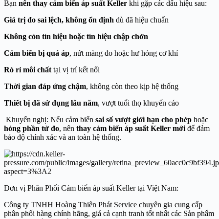
Bạn
nên thay cảm biến áp suất Keller
khi gặp các dấu hiệu sau:
Giá trị đo sai lệch, không ổn định
dù đã hiệu chuẩn
Không còn tín hiệu hoặc tín hiệu chập chờn
Cảm biến bị quá áp
, nứt màng đo hoặc hư hỏng cơ khí
Rò rỉ môi chất
tại vị trí kết nối
Thời gian đáp ứng chậm
, không còn theo kịp hệ thống
Thiết bị đã sử dụng lâu năm
, vượt tuổi thọ khuyến cáo
Khuyến nghị: Nếu cảm biến
sai số vượt giới hạn cho phép
hoặc
hỏng phần tử đo
, nên
thay cảm biến áp suất Keller mới
để đảm
bảo độ chính xác và an toàn hệ thống.
Đơn vị Phân Phối Cảm biến áp suất Keller tại Việt Nam:
Công ty TNHH Hoàng Thiên Phát Service chuyên gia cung cấp
phân phối hàng chính hãng, giá cả cạnh tranh tốt nhất các Sản phẩm