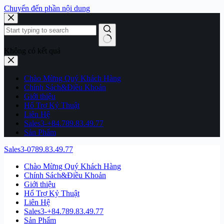
Chuyển đến phần nội dung
Không có kết quả
Chào Mừng Quý Khách Hàng
Chính Sách&Điều Khoản
Giới thiệu
Hổ Trợ Kỷ Thuật
Liên Hệ
Sales3-+84.789.83.49.77
Sản Phẩm
Sales3-0789.83.49.77
Chào Mừng Quý Khách Hàng
Chính Sách&Điều Khoản
Giới thiệu
Hổ Trợ Kỷ Thuật
Liên Hệ
Sales3-+84.789.83.49.77
Sản Phẩm