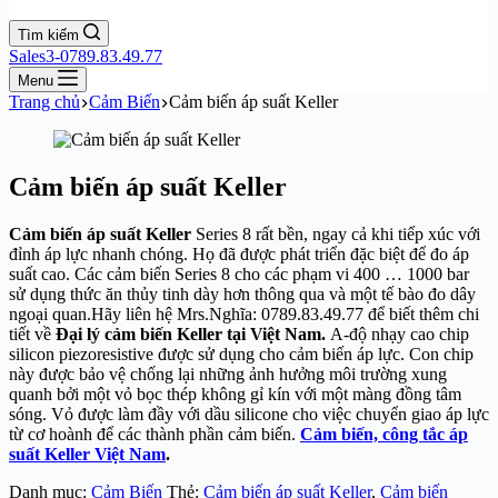
Tìm kiếm
Sales3-0789.83.49.77
Menu
Trang chủ
Cảm Biến
Cảm biến áp suất Keller
Cảm biến áp suất Keller
Cảm biến áp suất Keller
Series 8 rất bền, ngay cả khi tiếp xúc với
đỉnh áp lực nhanh chóng. Họ đã được phát triển đặc biệt để đo áp
suất cao. Các cảm biến Series 8 cho các phạm vi 400 … 1000 bar
sử dụng thức ăn thủy tinh dày hơn thông qua và một tế bào đo dây
ngoại quan.Hãy liên hệ Mrs.Nghĩa: 0789.83.49.77 để biết thêm chi
tiết về
Đại lý cảm biến Keller tại Việt Nam.
A-độ nhạy cao chip
silicon piezoresistive được sử dụng cho cảm biến áp lực. Con chip
này được bảo vệ chống lại những ảnh hưởng môi trường xung
quanh bởi một vỏ bọc thép không gỉ kín với một màng đồng tâm
sóng. Vỏ được làm đầy với dầu silicone cho việc chuyển giao áp lực
từ cơ hoành để các thành phần cảm biến.
Cảm biến, công tắc áp
suất Keller Việt Nam
.
Danh mục:
Cảm Biến
Thẻ:
Cảm biến áp suất Keller
,
Cảm biến