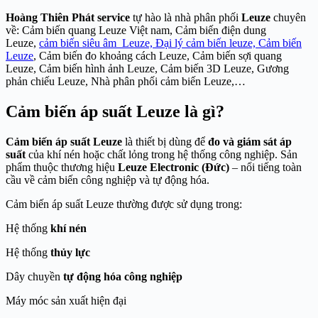
Hoàng Thiên Phát service
tự hào là nhà phân phố
i
Leuze
chuyên
về: Cảm biến quang Leuze Việt nam, Cảm biến điện dung
Leuze,
cảm biến siêu âm Leuze, Đại lý cảm biến leuze,
Cảm biến
Leuze
, Cảm biến đo khoảng cách Leuze,
Cảm biến sợi quang
Leuze
, Cảm biến hình ảnh Leuze,
Cảm biến 3D Leuze
, Gương
phản chiếu Leuze, Nhà phân phối cảm biến Leuze,…
Cảm biến áp suất Leuze là gì?
Cảm biến áp suất Leuze
là thiết bị dùng để
đo và giám sát áp
suất
của khí nén hoặc chất lỏng trong hệ thống công nghiệp. Sản
phẩm thuộc thương hiệu
Leuze Electronic (Đức)
– nổi tiếng toàn
cầu về cảm biến công nghiệp và tự động hóa.
Cảm biến áp suất Leuze thường được sử dụng trong:
Hệ thống
khí nén
Hệ thống
thủy lực
Dây chuyền
tự động hóa công nghiệp
Máy móc sản xuất hiện đại