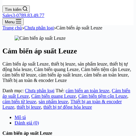
Tìm kiếm
Sales3-0789.83.49.77
Menu
Trang chủ
Chưa phân loại
Cảm biến áp suất Leuze
Cảm biến áp suất Leuze
Cảm biến áp suất Leuze, thiết bị leuze, sản phẩm leuze, thiết bị tự
động hóa leuze, Cảm biến quang Leuze, Cảm biến tiệm cận Leuze,
cảm biến từ leuze, cảm biến áp suất leuze, cảm biến an toàn leuze,
Thiết bị an toàn & encoder Leuze
Danh mục:
Chưa phân loại
Thẻ:
cảm biến an toàn leuze
,
Cảm biến
áp suất Leuze
,
Cảm biến quang Leuze
,
Cảm biến tiệm cận Leuze
,
cảm biến từ leuze
,
sản phẩm leuze
,
Thiết bị an toàn & encoder
Leuze
,
thiết bị leuze
,
thiết bị tự động hóa leuze
Mô tả
Đánh giá (0)
Cảm biến áp suất Leuze