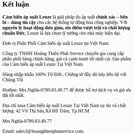
Kết luận
Cảm biến áp suất Leuze
là giải pháp đo áp suất
chính xác – bền
bỉ – đáng tin cậy
cho các hệ thống tự động hóa công nghiệp. Với
nguyên lý hoạt động đơn giản, ưu điểm vượt trội và chất lượng
chuẩn Đức
, Leuze là lựa chọn lý tưởng cho nhà máy hiện đại.
Đơn vị Phân Phối Cảm biến áp suất Leuze tại Việt Nam:
Công ty TNHH Hoàng Thiên Phát Service chuyên gia cung cấp
phân phối hàng chính hãng, giá cả cạnh tranh tốt nhất các Sản phẩm
của Cảm biến áp suất Leuze Tại Việt Nam.
Hàng nhập khẩu 100% Từ Đức, Chứng từ đầy đủ hãy liên hệ với
Chúng Tôi
Hotline: Mrs.Nghĩa-0789.83.49.77 để được hổ trợ dịch vụ và giá ưu
đãi tốt nhất.
Địa chỉ mua Cảm biến áp suất Leuze Tại Việt Nam uy tín và chất
lượng: 42 Võ Thị Sáu,Xã Hồ Tràm, Tp.HCM
Mrs.Nghĩa-0789.83.49.77
Email: sales3@hoangthienphatservice.com.