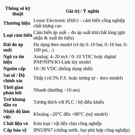
Thông số kỹ
Giá trị / Ý nghĩa
thuật
Leuze Electronic (Đức) – cảm biến công nghiệp
Thương hiệu
chất lượng cao
Cảm biến áp suất – đo áp suất khí/chất lỏng (ghi
Loại cảm biến
nhận & xuất tín hiệu)
Dải đo áp
Đa dạng theo model (ví dụ 0–10 bar, 0–16 bar, 0–
suất
100 psi…)
Ngõ ra tín
Analog: 4–20 mA / 0–10 VDC hoặc digital
hiệu
PNP/NPN/IO-Link tùy model
Nguồn cấp
10–30 VDC (thông dụng nhất)
Sai số / Độ
Thấp (±0.5% F.S. hoặc tương tự – theo model)
chính xác
Thời gian
Nhanh (thường <10 ms)
phản hồi
Trở kháng
Tương thích với PLC / bộ điều khiển
đầu ra
Nhiệt độ làm
Khoảng –20°C đến +80°C (tuỳ model)
việc
Chất liệu vỏ
Kim loại / vật liệu chịu công nghiệp
Cấp bảo vệ
IP65/IP67 (chống nước, bụi phù hợp công nghiệp)