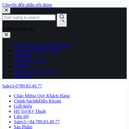
Chuyển đến phần nội dung
Không có kết quả
Chào Mừng Quý Khách Hàng
Chính Sách&Điều Khoản
Giới thiệu
Hổ Trợ Kỷ Thuật
Liên Hệ
Sales3-+84.789.83.49.77
Sản Phẩm
Sales3-0789.83.49.77
Chào Mừng Quý Khách Hàng
Chính Sách&Điều Khoản
Giới thiệu
Hổ Trợ Kỷ Thuật
Liên Hệ
Sales3-+84.789.83.49.77
Sản Phẩm