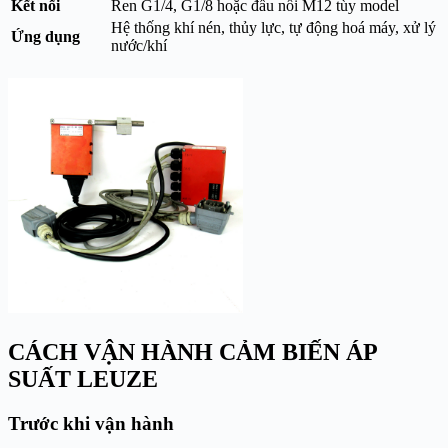
Kết nối
Ren G1/4, G1/8 hoặc đầu nối M12 tùy model
Hệ thống khí nén, thủy lực, tự động hoá máy, xử lý
Ứng dụng
nước/khí
CÁCH VẬN HÀNH CẢM BIẾN ÁP
SUẤT LEUZE
Trước khi vận hành