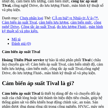
nhiệt độ, cảm biến lưu lượng, cảm biến mức,
công tắc áp suất
Tival,
công nghệ Drive, đo lưu lượng Fluid-, màn hình kỹ thuật số
và phụ kiện.
Danh mục:
Chưa phân loại
Thẻ:
CÃ¡m biáº¿n Nhiá»‡t Ä‘á»™
,
Cảm biến áp suất Tival
,
cảm biến lưu lượng
,
cảm biến mức
,
công
nghệ Drive
,
Công tắc áp suất Tival
,
đo lưu lượng Fluid-
,
màn hình
kỹ thuật số và phụ kiện.
Mô tả
Đánh giá (0)
Cảm biến áp suất Tival
Hoàng Thiên Phát service
tự hào là nhà phân phối
Tival
( châu
âu) chuyên gia về: Cảm biến áp suất Tival, cảm biến nhiệt độ, cảm
biến lưu lượng, cảm biến mức, công tắc áp suất Tival,công nghệ
Drive, đo lưu lượng Fluid-, màn hình kỹ thuật số và phụ kiện.
Cảm biến áp suất Tival là gì?
Cảm biến áp suất Tival
là thiết bị dùng để đo và chuyển đổi áp
suất của chất lỏng hoặc khí thành tín hiệu điện tiêu chuẩn, giúp hệ
thống giám sát và điều khiển hoạt động chính xác, an toàn. Sản
phẩm được ứng dụng rộng rãi trong công nghiệp, HVAC, máy nén