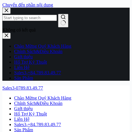
Chuyển đến phần nội dung
Không có kết quả
Chào Mừng Quý Khách Hàng
Chính Sách&Điều Khoản
Giới thiệu
Hổ Trợ Kỷ Thuật
Liên Hệ
Sales3-+84.789.83.49.77
Sản Phẩm
Sales3-0789.83.49.77
Chào Mừng Quý Khách Hàng
Chính Sách&Điều Khoản
Giới thiệu
Hổ Trợ Kỷ Thuật
Liên Hệ
Sales3-+84.789.83.49.77
Sản Phẩm