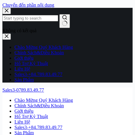
Chuyển đến phần nội dung
Không có kết quả
Chào Mừng Quý Khách Hàng
Chính Sách&Điều Khoản
Giới thiệu
Hổ Trợ Kỷ Thuật
Liên Hệ
Sales3-+84.789.83.49.77
Sản Phẩm
Sales3-0789.83.49.77
Chào Mừng Quý Khách Hàng
Chính Sách&Điều Khoản
Giới thiệu
Hổ Trợ Kỷ Thuật
Liên Hệ
Sales3-+84.789.83.49.77
Sản Phẩm