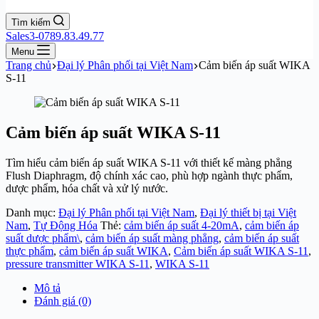
Tìm kiếm
Sales3-0789.83.49.77
Menu
Trang chủ
Đại lý Phân phối tại Việt Nam
Cảm biến áp suất WIKA
S-11
Cảm biến áp suất WIKA S-11
Tìm hiểu cảm biến áp suất WIKA S-11 với thiết kế màng phẳng
Flush Diaphragm, độ chính xác cao, phù hợp ngành thực phẩm,
dược phẩm, hóa chất và xử lý nước.
Danh mục:
Đại lý Phân phối tại Việt Nam
,
Đại lý thiết bị tại Việt
Nam
,
Tự Động Hóa
Thẻ:
cảm biến áp suất 4-20mA
,
cảm biến áp
suất dược phẩm\
,
cảm biến áp suất màng phẳng
,
cảm biến áp suất
thực phẩm
,
cảm biến áp suất WIKA
,
Cảm biến áp suất WIKA S-11
,
pressure transmitter WIKA S-11
,
WIKA S-11
Mô tả
Đánh giá (0)