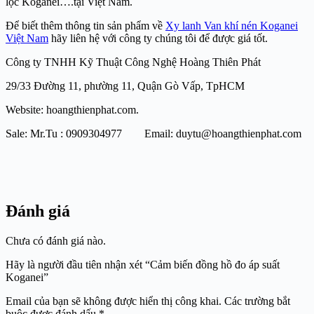
lọc Koganei….tại Việt Nam.
Để biết thêm thông tin sản phẩm về
Xy lanh Van khí nén Koganei
Việt Nam
hãy liên hệ với công ty chúng tôi để được giá tốt.
Công ty TNHH Kỹ Thuật Công Nghệ Hoàng Thiên Phát
29/33 Đường 11, phường 11, Quận Gò Vấp, TpHCM
Website: hoangthienphat.com.
Sale: Mr.Tu : 0909304977 Email: duytu@hoangthienphat.com
Đánh giá
Chưa có đánh giá nào.
Hãy là người đầu tiên nhận xét “Cảm biến đồng hồ đo áp suất
Koganei”
Email của bạn sẽ không được hiển thị công khai.
Các trường bắt
buộc được đánh dấu
*