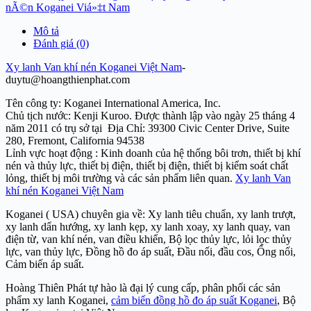
nÃ©n Koganei Viá»‡t Nam
Mô tả
Đánh giá (0)
Xy lanh Van khí nén Koganei Việt Nam
-
duytu@hoangthienphat.com
Tên công ty: Koganei International America, Inc.
Chủ tịch nước: Kenji Kuroo. Được thành lập vào ngày 25 tháng 4
năm 2011 có trụ sở tại Địa Chỉ: 39300 Civic Center Drive, Suite
280, Fremont, California 94538
Lỉnh vực hoạt động : Kinh doanh của hệ thống bôi trơn, thiết bị khí
nén và thủy lực, thiết bị điện, thiết bị điện, thiết bị kiểm soát chất
lỏng, thiết bị môi trường và các sản phẩm liên quan.
Xy lanh Van
khí nén Koganei Việt Nam
Koganei ( USA) chuyên gia về: Xy lanh tiêu chuẩn, xy lanh trượt,
xy lanh dẩn hướng, xy lanh kẹp, xy lanh xoay, xy lanh quay, van
điện từ, van khí nén, van điều khiển, Bộ lọc thủy lực, lỏi lọc thủy
lực, van thủy lực, Đồng hồ đo áp suất, Đầu nối, đầu cos, Ống nối,
Cảm biến áp suất.
Hoàng Thiên Phát tự hào là đại lý cung cấp, phân phối các sản
phẩm xy lanh Koganei,
cảm biến đồng hồ đo áp suất Koganei
, Bộ