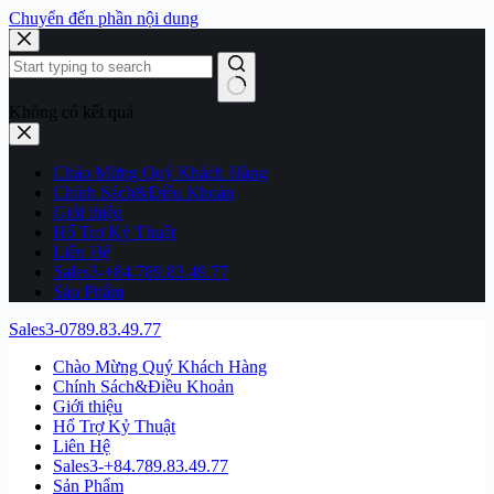
Chuyển đến phần nội dung
Không có kết quả
Chào Mừng Quý Khách Hàng
Chính Sách&Điều Khoản
Giới thiệu
Hổ Trợ Kỷ Thuật
Liên Hệ
Sales3-+84.789.83.49.77
Sản Phẩm
Sales3-0789.83.49.77
Chào Mừng Quý Khách Hàng
Chính Sách&Điều Khoản
Giới thiệu
Hổ Trợ Kỷ Thuật
Liên Hệ
Sales3-+84.789.83.49.77
Sản Phẩm