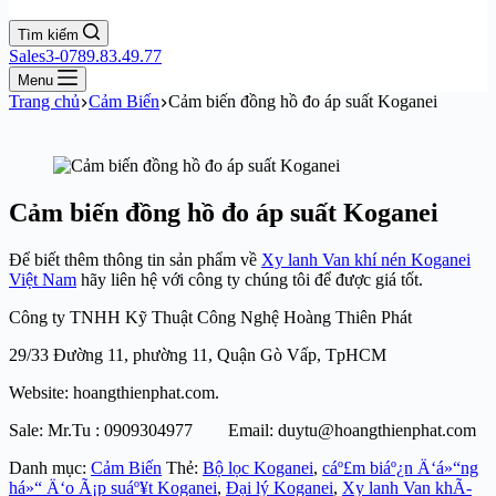
Tìm kiếm
Sales3-0789.83.49.77
Menu
Trang chủ
Cảm Biến
Cảm biến đồng hồ đo áp suất Koganei
Cảm biến đồng hồ đo áp suất Koganei
Để biết thêm thông tin sản phẩm về
Xy lanh Van khí nén Koganei
Việt Nam
hãy liên hệ với công ty chúng tôi để được giá tốt.
Công ty TNHH Kỹ Thuật Công Nghệ Hoàng Thiên Phát
29/33 Đường 11, phường 11, Quận Gò Vấp, TpHCM
Website: hoangthienphat.com.
Sale: Mr.Tu : 0909304977 Email: duytu@hoangthienphat.com
Danh mục:
Cảm Biến
Thẻ:
Bộ lọc Koganei
,
cáº£m biáº¿n Ä‘á»“ng
há»“ Ä‘o Ã¡p suáº¥t Koganei
,
Đại lý Koganei
,
Xy lanh Van khÃ­