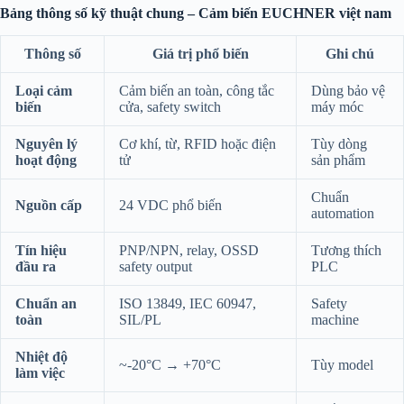
Bảng thông số kỹ thuật chung – Cảm biến EUCHNER việt nam
Thông số
Giá trị phổ biến
Ghi chú
Loại cảm
Cảm biến an toàn, công tắc
Dùng bảo vệ
biến
cửa, safety switch
máy móc
Nguyên lý
Cơ khí, từ, RFID hoặc điện
Tùy dòng
hoạt động
tử
sản phẩm
Chuẩn
Nguồn cấp
24 VDC phổ biến
automation
Tín hiệu
PNP/NPN, relay, OSSD
Tương thích
đầu ra
safety output
PLC
Chuẩn an
ISO 13849, IEC 60947,
Safety
toàn
SIL/PL
machine
Nhiệt độ
~-20°C → +70°C
Tùy model
làm việc