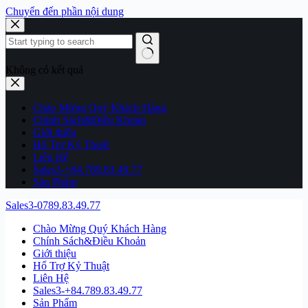
Chuyển đến phần nội dung
Không có kết quả
Chào Mừng Quý Khách Hàng
Chính Sách&Điều Khoản
Giới thiệu
Hổ Trợ Kỷ Thuật
Liên Hệ
Sales3-+84.789.83.49.77
Sản Phẩm
Sales3-0789.83.49.77
Chào Mừng Quý Khách Hàng
Chính Sách&Điều Khoản
Giới thiệu
Hổ Trợ Kỷ Thuật
Liên Hệ
Sales3-+84.789.83.49.77
Sản Phẩm