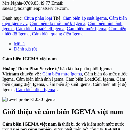
Mrs.Nghĩa-0789.83.49.77 Email:
sales3@hoangthienphatservice.com.
Danh mục:
Chưa phân loại
Thẻ:
Cảm biến áp suất Igema
,
Cảm biến
điện Igema…
,
Cảm biến đo mức nước Igema
,
Cảm biến hình ảnh
Igema
,
Cảm biến LoadCell Igema
,
Cảm biến mức Igema
,
Cảm biến
nhiệt độ Igema
,
Cảm biến quang điện Igema
Mô tả
Đánh giá (0)
Cảm biến IGEMA việt nam
Hoàng Thiên Phát Service
tự hào là nhà phân phối
Igema
Vietnam
chuyên về :
Cảm biến mức Igema
, Cảm biến đo mức nước
Igema, Cảm biến hình ảnh Igema, Cảm biến LoadCell Igema, Cảm
biến quang điện Igema, Cảm biến áp suất Igema, Cảm biến nhiệt độ
Igema,
Cảm biến điện Igema
…
Giới thiệu về cảm biến IGEMA việt nam
Cảm biến IGEMA việt nam
là thiết bị đo và kiểm soát mức nước
trong
nồi hơi công nghiệp
, được phát triển bởi công ty
IGEMA