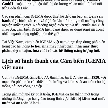
GmbH
– một thương hiệu thiết bị đo lường và an toàn nồi hơi nổi
tiếng đến từ Đức.
Các sản phẩm của IGEMA được thiết kế để đảm bảo
an toàn vận
hành, độ chính xác cao và độ bền lâu dài
trong môi trường công
nghiệp khắc nghiệt. Nhờ công nghệ hiện đại và tiêu chuẩn sản xuất
châu Âu, cảm biến IGEMA hiện đang được sử dụng rộng rãi trong
nhiều ngành công nghiệp trên thế giới.
Tại
Việt Nam
, cảm biến IGEMA việt nam được ứng dụng phổ biến
trong các hệ thống
lò hơi, nhà máy nhiệt điện, nhà máy thực
phẩm, dệt nhuộm, hóa chất và các hệ thống năng lượng hơi
.
Lịch sử hình thành của Cảm biến IGEMA
việt nam
Công ty
IGEMA GmbH
được thành lập tại Đức vào năm
1928
, với
mục tiêu phát triển các thiết bị đo lường và kiểm soát an toàn cho hệ
thống nồi hơi công nghiệp.
Trong gần một thế kỷ phát triển, IGEMA đã trở thành một trong
những thương hiệu hàng đầu trong lĩnh vực
thiết bị kiểm soát mức
nước và an toàn lò hơi
.