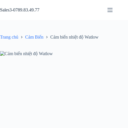
Chuyển
đến
Sales3-0789.83.49.77
phần
nội
dung
Trang chủ
Cảm Biến
Cảm biến nhiệt độ Watlow