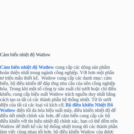
Cảm biến nhiệt độ Watlow
Cảm biến nhiệt độ Watlow
cung cấp các dòng sản phẩm
hoàn thiện nhất trong ngành công nghiệp. Với hơn một phần
tư triệu mẫu thiết kế, Watlow cung cấp các danh mục: cảm
biến, bộ điều khiển để đáp ứng nhu cầu của nền công nghiệp
hóa. Trong khi một số công ty sản xuất chỉ sưởi hoặc chỉ điều
khiển, cung cấp hiệu suất Watlow trách nguồn duy nhất bằng
cách tạo ra tất cả các thành phần hệ thống nhiệt. Từ lò sưởi
điện của tất cả các loại và kích cỡ,
Bộ điều khiển Nhiệt Đô
Watlow
điện tối đa hóa hiệu suất máy, điều khiển nhiệt độ để
điều tiết nhiệt chính xác hơn, để cảm biến cung cấp các bộ
điều khiển với tín hiệu nhiệt độ chính xác, bạn có thể đếm trên
Watlow để thiết kế các hệ thống nhiệt trong đó các thành phần
làm việc cùng nhau tốt hơn. bộ điều khiển Watlow của được