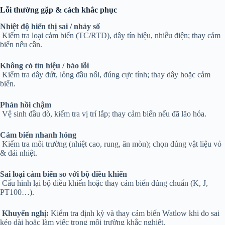
Lỗi thường gặp & cách khắc phục
Nhiệt độ hiển thị sai / nhảy số
Kiểm tra loại cảm biến (TC/RTD), dây tín hiệu, nhiễu điện; thay cảm
biến nếu cần.
Không có tín hiệu / báo lỗi
Kiểm tra dây đứt, lỏng đầu nối, đúng cực tính; thay dây hoặc cảm
biến.
Phản hồi chậm
Vệ sinh đầu dò, kiểm tra vị trí lắp; thay cảm biến nếu đã lão hóa.
Cảm biến nhanh hỏng
Kiểm tra môi trường (nhiệt cao, rung, ăn mòn); chọn đúng vật liệu vỏ
& dải nhiệt.
Sai loại cảm biến so với bộ điều khiển
Cấu hình lại bộ điều khiển hoặc thay cảm biến đúng chuẩn (K, J,
PT100…).
Khuyến nghị:
Kiểm tra định kỳ và thay cảm biến Watlow khi đo sai
kéo dài hoặc làm việc trong môi trường khắc nghiệt.