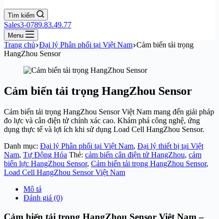
Tìm kiếm
Sales3-0789.83.49.77
Menu
Trang chủ
Đại lý Phân phối tại Việt Nam
Cảm biến tải trọng
HangZhou Sensor
Cảm biến tải trọng HangZhou Sensor
Cảm biến tải trọng HangZhou Sensor Việt Nam mang đến giải pháp
đo lực và cân điện tử chính xác cao. Khám phá công nghệ, ứng
dụng thực tế và lợi ích khi sử dụng Load Cell HangZhou Sensor.
Danh mục:
Đại lý Phân phối tại Việt Nam
,
Đại lý thiết bị tại Việt
Nam
,
Tự Động Hóa
Thẻ:
cảm biến cân điện tử HangZhou
,
cảm
biến lực HangZhou Sensor
,
Cảm biến tải trọng HangZhou Sensor
,
Load Cell HangZhou Sensor Việt Nam
Mô tả
Đánh giá (0)
Cảm biến tải trọng HangZhou Sensor Việt Nam –