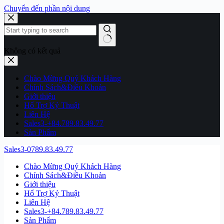
Chuyển đến phần nội dung
Không có kết quả
Chào Mừng Quý Khách Hàng
Chính Sách&Điều Khoản
Giới thiệu
Hổ Trợ Kỷ Thuật
Liên Hệ
Sales3-+84.789.83.49.77
Sản Phẩm
Sales3-0789.83.49.77
Chào Mừng Quý Khách Hàng
Chính Sách&Điều Khoản
Giới thiệu
Hổ Trợ Kỷ Thuật
Liên Hệ
Sales3-+84.789.83.49.77
Sản Phẩm