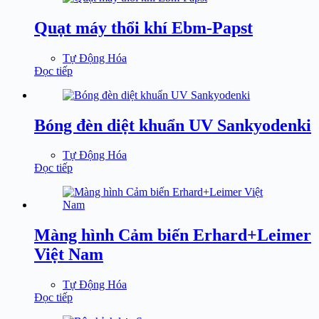
Quạt máy thổi khí Ebm-Papst
Tự Động Hóa
Đọc tiếp
Bóng đèn diệt khuẩn UV Sankyodenki
Tự Động Hóa
Đọc tiếp
Màng hình Cảm biến Erhard+Leimer
Việt Nam
Tự Động Hóa
Đọc tiếp