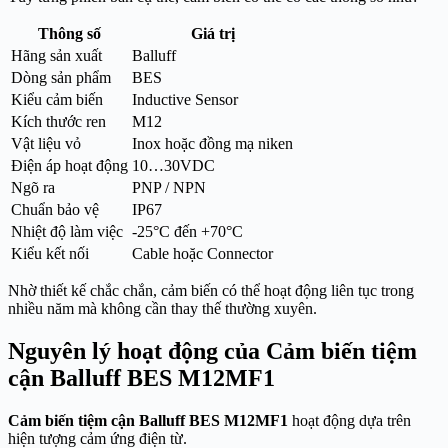
Thông số
Giá trị
Hãng sản xuất
Balluff
Dòng sản phẩm
BES
Kiểu cảm biến
Inductive Sensor
Kích thước ren
M12
Vật liệu vỏ
Inox hoặc đồng mạ niken
Điện áp hoạt động
10…30VDC
Ngõ ra
PNP / NPN
Chuẩn bảo vệ
IP67
Nhiệt độ làm việc
-25°C đến +70°C
Kiểu kết nối
Cable hoặc Connector
Nhờ thiết kế chắc chắn, cảm biến có thể hoạt động liên tục trong
nhiều năm mà không cần thay thế thường xuyên.
Nguyên lý hoạt động của Cảm biến tiệm
cận Balluff BES M12MF1
Cảm biến tiệm cận Balluff BES M12MF1
hoạt động dựa trên
hiện tượng cảm ứng điện từ.