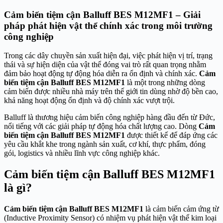
Cảm biến tiệm cận Balluff BES M12MF1 – Giải
pháp phát hiện vật thể chính xác trong môi trường
công nghiệp
Trong các dây chuyền sản xuất hiện đại, việc phát hiện vị trí, trạng
thái và sự hiện diện của vật thể đóng vai trò rất quan trọng nhằm
đảm bảo hoạt động tự động hóa diễn ra ổn định và chính xác.
Cảm
biến tiệm cận Balluff BES M12MF1
là một trong những dòng
cảm biến được nhiều nhà máy trên thế giới tin dùng nhờ độ bền cao,
khả năng hoạt động ổn định và độ chính xác vượt trội.
Balluff là thương hiệu cảm biến công nghiệp hàng đầu đến từ Đức,
nổi tiếng với các giải pháp tự động hóa chất lượng cao. Dòng
Cảm
biến tiệm cận Balluff BES M12MF1
được thiết kế để đáp ứng các
yêu cầu khắt khe trong ngành sản xuất, cơ khí, thực phẩm, đóng
gói, logistics và nhiều lĩnh vực công nghiệp khác.
Cảm biến tiệm cận Balluff BES M12MF1
là gì?
Cảm biến tiệm cận Balluff BES M12MF1
là cảm biến cảm ứng từ
(Inductive Proximity Sensor) có nhiệm vụ phát hiện vật thể kim loại