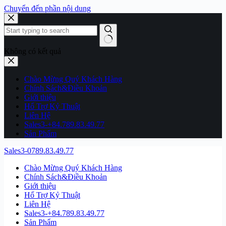
Chuyển đến phần nội dung
Không có kết quả
Chào Mừng Quý Khách Hàng
Chính Sách&Điều Khoản
Giới thiệu
Hổ Trợ Kỷ Thuật
Liên Hệ
Sales3-+84.789.83.49.77
Sản Phẩm
Sales3-0789.83.49.77
Chào Mừng Quý Khách Hàng
Chính Sách&Điều Khoản
Giới thiệu
Hổ Trợ Kỷ Thuật
Liên Hệ
Sales3-+84.789.83.49.77
Sản Phẩm