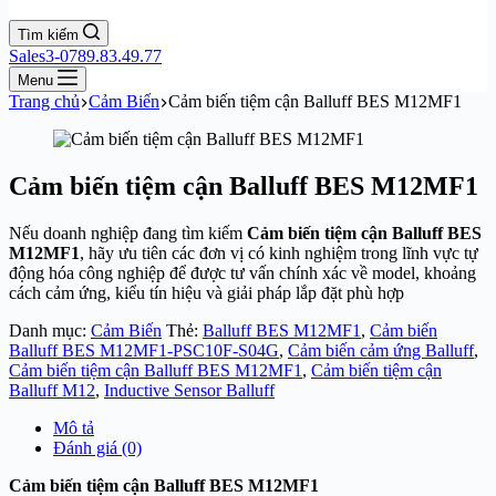
Tìm kiếm
Sales3-0789.83.49.77
Menu
Trang chủ
Cảm Biến
Cảm biến tiệm cận Balluff BES M12MF1
Cảm biến tiệm cận Balluff BES M12MF1
Nếu doanh nghiệp đang tìm kiếm
Cảm biến tiệm cận Balluff BES
M12MF1
, hãy ưu tiên các đơn vị có kinh nghiệm trong lĩnh vực tự
động hóa công nghiệp để được tư vấn chính xác về model, khoảng
cách cảm ứng, kiểu tín hiệu và giải pháp lắp đặt phù hợp
Danh mục:
Cảm Biến
Thẻ:
Balluff BES M12MF1
,
Cảm biến
Balluff BES M12MF1-PSC10F-S04G
,
Cảm biến cảm ứng Balluff
,
Cảm biến tiệm cận Balluff BES M12MF1
,
Cảm biến tiệm cận
Balluff M12
,
Inductive Sensor Balluff
Mô tả
Đánh giá (0)
Cảm biến tiệm cận Balluff BES M12MF1