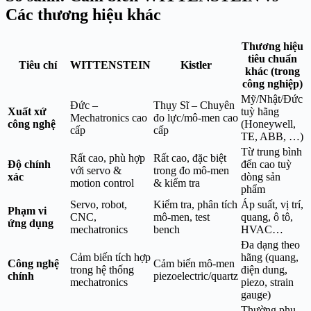
Các thương hiệu khác
Thương hiệu
tiêu chuẩn
Tiêu chí
WITTENSTEIN
Kistler
khác (trong
công nghiệp)
Mỹ/Nhật/Đức
Đức –
Thụy Sĩ – Chuyên
Xuất xứ
tuỳ hãng
Mechatronics cao
đo lực/mô-men cao
công nghệ
(Honeywell,
cấp
cấp
TE, ABB, …)
Từ trung bình
Rất cao, phù hợp
Rất cao, đặc biệt
Độ chính
đến cao tuỳ
với servo &
trong đo mô-men
xác
dòng sản
motion control
& kiểm tra
phẩm
Servo, robot,
Kiểm tra, phân tích
Áp suất, vị trí,
Phạm vi
CNC,
mô-men, test
quang, ô tô,
ứng dụng
mechatronics
bench
HVAC…
Đa dạng theo
Cảm biến tích hợp
hãng (quang,
Công nghệ
Cảm biến mô-men
trong hệ thống
điện dung,
chính
piezoelectric/quartz
mechatronics
piezo, strain
gauge)
Thường phụ