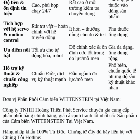
Độ bền &
Rất cao ở môi
Cao, phù hợp
thuộc vào
ổn định tín
trường kiểm tra
chạy 24/7
dòng sản
hiệu
chuyên dụng
phẩm
Tích hợp
Rất ưu việt
– hoàn
với hệ servo
Ít hơn – thường
Phụ thuộc
chỉnh với hệ
& motion
dùng cho đo & test
ứng dụng
truyền động
control
Độ chính xác & ổn
Gía đa dạng,
Ưu điểm nổi
Tối ưu cho tự
định cực tốt trong
ứng dụng
bật
động hóa, robot
đo lực/mô-men
rộng
Phổ biến,
Hỗ trợ kỹ
chuẩn quốc tế
thuật &
Chuẩn Đức, dịch
Đầu ngành đo
nhưng độ sâu
chuẩn công
vụ kỹ thuật mạnh
lực/mô-men
kỹ thuật khác
nghiệp
nhau
Đơn vị Phân Phối Cảm biến WITTENSTEIN tại Việt Nam:
Công ty TNHH Hoàng Thiên Phát Service chuyên gia cung cấp
phân phối hàng chính hãng, giá cả cạnh tranh tốt nhất các Sản phẩm
của Cảm biến WITTENSTEIN
Tại Việt Nam.
Hàng nhập khẩu 100% Từ Đức, Chứng từ đầy đủ hãy liên hệ với
Chúng Tôi Hotline: