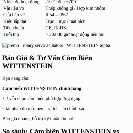
Nhiệt độ hoạt động
-10°C đến +70°C
Vật liệu vỏ
Thép không gỉ / Hợp kim nhôm
Cấp bảo vệ
IP54 – IP67
Kiểu lắp đặt
Trục – trục / mặt bích
Tiêu chuẩn
CE, RoHS
Tuổi thọ
> 20.000 giờ hoạt động liên tục
Báo Giá & Tư Vấn Cảm Biến
WITTENSTEIN
Bạn đang cần:
Cảm biến WITTENSTEIN chính hãng
Tư vấn chọn cảm biến phù hợp ứng dụng
Giải pháp đo mô-men – vị trí – tải chính xác
Báo giá nhanh, hỗ trợ kỹ thuật tận nơi
So sánh: Cảm biến WITTENSTEIN vs