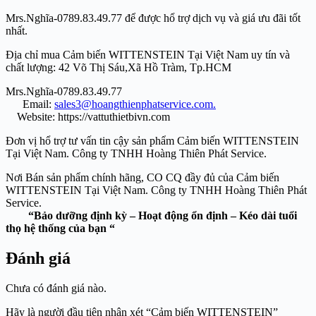
Mrs.Nghĩa-
0789.83.49.77
để được hổ trợ dịch vụ và giá ưu đãi tốt
nhất.
Địa chỉ mua Cảm biến WITTENSTEIN Tại Việt Nam uy tín và
chất lượng: 42 Võ Thị Sáu,Xã Hồ Tràm, Tp.HCM
Mrs.Nghĩa-
0789.83.49.77
Email:
sales3@hoangthienphatservice.com.
Website:
https://vattuthietbivn.com
Đơn vị hổ trợ tư vấn tin cậy sản phẩm Cảm biến WITTENSTEIN
Tại Việt Nam. Công ty TNHH Hoàng Thiên Phát Service.
Nơi Bán sản phẩm chính hãng, CO CQ đầy đủ của Cảm biến
WITTENSTEIN Tại Việt Nam. Công ty TNHH Hoàng Thiên Phát
Service.
“Bảo dưỡng định kỳ – Hoạt động ổn định – Kéo dài tuổi
thọ hệ thống của bạn “
Đánh giá
Chưa có đánh giá nào.
Hãy là người đầu tiên nhận xét “Cảm biến WITTENSTEIN”