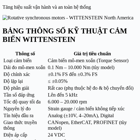
Tăng hiệu suất vận hành và an toàn hệ thống
BẢNG THÔNG SỐ KỸ THUẬT CẢM
BIẾN WITTENSTEIN
Thông số
Giá trị tiêu chuẩn
Loại cảm biến
Cảm biến mô-men xoắn (Torque Sensor)
Dải đo mô-men xoắn
0.1 Nm – 10.000 Nm (tùy model)
Độ chính xác
±0.1% FS đến ±0.3% FS
Độ lặp lại
≤ ±0.05%
Độ phân giải
Rất cao (phụ thuộc hệ đo & bộ chuyển đổi)
Tần số đáp ứng
Lên đến 5 kHz
Tốc độ quay tối đa
6.000 – 20.000 rpm
Nguyên lý đo
Strain gauge / cảm biến không tiếp xúc
Tín hiệu đầu ra
Analog (±10V, 4–20mA), Digital
Giao thức truyền
CANopen, EtherCAT, PROFINET (tùy
thông
model)
Điện áp cấp
24 VDC