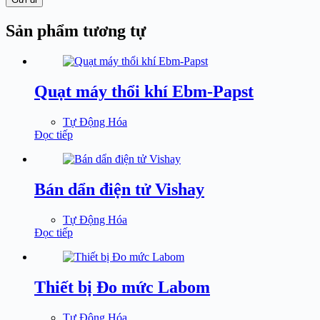
Sản phẩm tương tự
Quạt máy thổi khí Ebm-Papst
Tự Động Hóa
Đọc tiếp
Bán dẩn điện tử Vishay
Tự Động Hóa
Đọc tiếp
Thiết bị Đo mức Labom
Tự Động Hóa