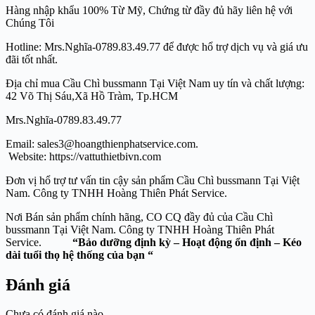
Hàng nhập khẩu 100% Từ Mỹ, Chứng từ đầy đủ hãy liên hệ với
Chúng Tôi
Hotline: Mrs.Nghĩa-0789.83.49.77 để được hổ trợ dịch vụ và giá ưu
đãi tốt nhất.
Địa chỉ mua Cầu Chì bussmann Tại Việt Nam uy tín và chất lượng:
42 Võ Thị Sáu,Xã Hồ Tràm, Tp.HCM
Mrs.Nghĩa-0789.83.49.77
Email: sales3@hoangthienphatservice.com.
Website: https://vattuthietbivn.com
Đơn vị hổ trợ tư vấn tin cậy sản phẩm Cầu Chì bussmann Tại Việt
Nam. Công ty TNHH Hoàng Thiên Phát Service.
Nơi Bán sản phẩm chính hãng, CO CQ đầy đủ của Cầu Chì
bussmann Tại Việt Nam. Công ty TNHH Hoàng Thiên Phát
Service.
“Bảo dưỡng định kỳ – Hoạt động ổn định – Kéo
dài tuổi thọ hệ thống của bạn “
Đánh giá
Chưa có đánh giá nào.