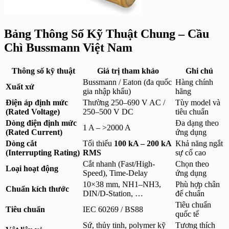
Bảng Thông Số Kỹ Thuật Chung – Cầu
Chì Bussmann Việt Nam
Thông số kỹ thuật
Giá trị tham khảo
Ghi chú
Bussmann / Eaton (đa quốc
Hàng chính
Xuất xứ
gia nhập khẩu)
hãng
Điện áp định mức
Thường 250–690 V AC /
Tùy model và
(Rated Voltage)
250–500 V DC
tiêu chuẩn
Dòng điện định mức
Đa dạng theo
1 A – >2000 A
(Rated Current)
ứng dụng
Dòng cắt
Tối thiểu
100 kA – 200 kA
Khả năng ngắt
(Interrupting Rating)
RMS
sự cố cao
Cắt nhanh (Fast/High-
Chọn theo
Loại hoạt động
Speed), Time-Delay
ứng dụng
10×38 mm, NH1–NH3,
Phù hợp chân
Chuẩn kích thước
DIN/D-Station, …
đế chuẩn
Tiêu chuẩn
Tiêu chuẩn
IEC 60269 / BS88
quốc tế
Sứ, thủy tinh, polymer kỹ
Tương thích