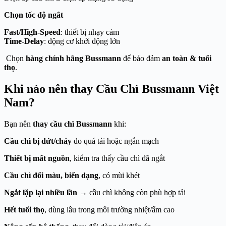
Chọn tốc độ ngắt
Fast/High-Speed
: thiết bị nhạy cảm
Time-Delay
: động cơ khởi động lớn
Chọn
hàng chính hãng Bussmann
để bảo đảm
an toàn & tuổi
thọ
.
Khi nào nên thay Cầu Chì Bussmann Việt
Nam?
Bạn nên
thay cầu chì Bussmann
khi:
Cầu chì bị đứt/cháy
do quá tải hoặc ngắn mạch
Thiết bị mất nguồn
, kiểm tra thấy cầu chì đã ngắt
Cầu chì đổi màu, biến dạng
, có mùi khét
Ngắt lặp lại nhiều lần
→ cầu chì không còn phù hợp tải
Hết tuổi thọ
, dùng lâu trong môi trường nhiệt/ẩm cao