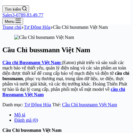
Tìm kiếm
Sales3-0789.83.49.77
Menu
Trang chủ
Tự Động Hóa
Cầu Chì bussmann Việt Nam
Cầu Chì bussmann Việt Nam
Cầu chì Bussmann Việt Nam
(Eaton) phát triển và sản xuất các
mạch bảo vệ thiết yếu, quản lý điện năng và các sản phẩm an toàn
điện được thiết kế để cung cấp bảo vệ mạch điện và điện tử
cầu chì
bussmann
, phục vụ thương mại, trung tâm dữ liệu, xe điện, thực
phẩm và nước giải khát, và các thị trường khác. Hoàng Thiên Phát
tự hào là đại lý cung cấp, phân phối một số mặt model về
cầu chì
Bussmann Việt Nam
Danh mục:
Tự Động Hóa
Thẻ:
Cầu Chì bussmann Việt Nam
Mô tả
Đánh giá (0)
Cầu Chì bussmann Việt Nam