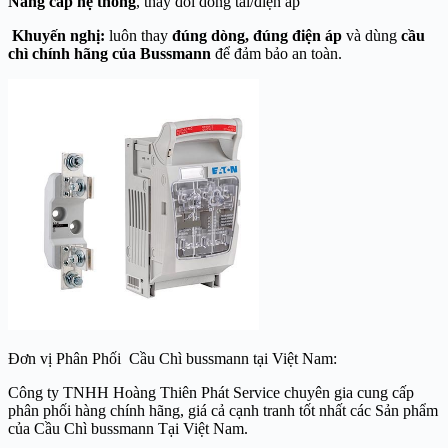
Nâng cấp hệ thống
, thay đổi dòng tải/điện áp
Khuyến nghị:
luôn thay
đúng dòng, đúng điện áp
và dùng
cầu
chì chính hãng của
Bussmann
để đảm bảo an toàn.
Đơn vị Phân Phối Cầu Chì bussmann tại Việt Nam:
Công ty TNHH Hoàng Thiên Phát Service chuyên gia cung cấp
phân phối hàng chính hãng, giá cả cạnh tranh tốt nhất các Sản phẩm
của Cầu Chì bussmann Tại Việt Nam.