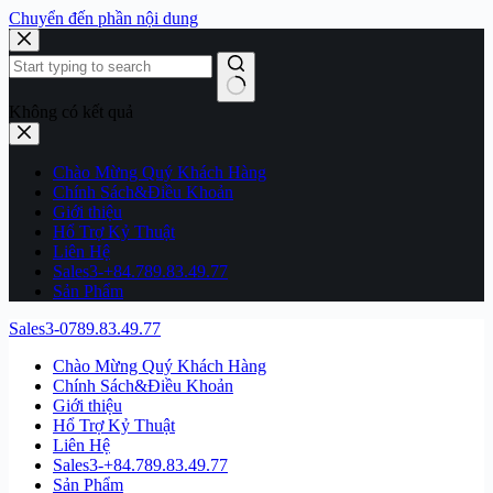
Chuyển đến phần nội dung
Không có kết quả
Chào Mừng Quý Khách Hàng
Chính Sách&Điều Khoản
Giới thiệu
Hổ Trợ Kỷ Thuật
Liên Hệ
Sales3-+84.789.83.49.77
Sản Phẩm
Sales3-0789.83.49.77
Chào Mừng Quý Khách Hàng
Chính Sách&Điều Khoản
Giới thiệu
Hổ Trợ Kỷ Thuật
Liên Hệ
Sales3-+84.789.83.49.77
Sản Phẩm