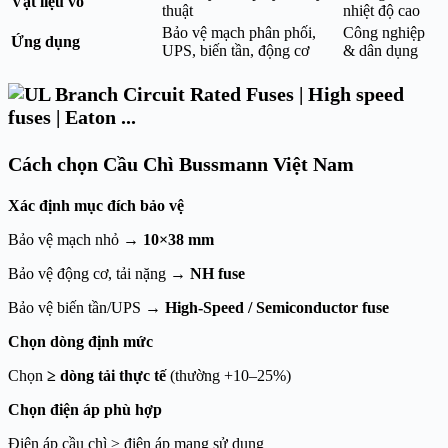
Vật liệu vỏ
thuật
nhiệt độ cao
Bảo vệ mạch phân phối,
Công nghiệp
Ứng dụng
UPS, biến tần, động cơ
& dân dụng
Cách chọn Cầu Chì Bussmann Việt Nam
Xác định mục đích bảo vệ
Bảo vệ mạch nhỏ →
10×38 mm
Bảo vệ động cơ, tải nặng →
NH fuse
Bảo vệ biến tần/UPS →
High-Speed / Semiconductor fuse
Chọn dòng định mức
Chọn
≥ dòng tải thực tế
(thường +10–25%)
Chọn điện áp phù hợp
Điện áp cầu chì ≥ điện áp mạng sử dụng