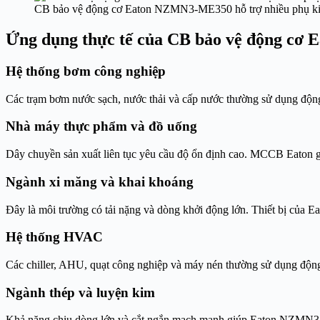
CB bảo vệ động cơ Eaton NZMN3-ME350 hỗ trợ nhiều phụ k
Ứng dụng thực tế của CB bảo vệ động c
Hệ thống bơm công nghiệp
Các trạm bơm nước sạch, nước thải và cấp nước thường sử dụng động
Nhà máy thực phẩm và đồ uống
Dây chuyền sản xuất liên tục yêu cầu độ ổn định cao. MCCB Eaton g
Ngành xi măng và khai khoáng
Đây là môi trường có tải nặng và dòng khởi động lớn. Thiết bị của Ea
Hệ thống HVAC
Các chiller, AHU, quạt công nghiệp và máy nén thường sử dụng độ
Ngành thép và luyện kim
Khả năng chịu dòng lớn và cắt ngắn mạch mạnh giúp Eaton NZMN3-M