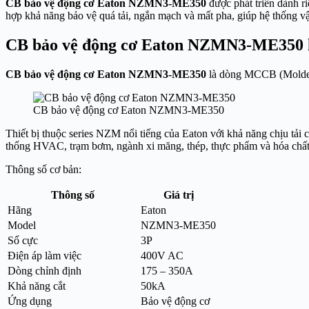
CB bảo vệ động cơ Eaton NZMN3-ME350
được phát triển dành r
hợp khả năng bảo vệ quá tải, ngắn mạch và mất pha, giúp hệ thống vận
CB bảo vệ động cơ Eaton NZMN3-ME350 l
CB bảo vệ động cơ Eaton NZMN3-ME350
là dòng MCCB (Molded C
CB bảo vệ động cơ Eaton NZMN3-ME350
Thiết bị thuộc series NZM nổi tiếng của Eaton với khả năng chịu t
thống HVAC, trạm bơm, ngành xi măng, thép, thực phẩm và hóa chất
Thông số cơ bản:
Thông số
Giá trị
Hãng
Eaton
Model
NZMN3-ME350
Số cực
3P
Điện áp làm việc
400V AC
Dòng chỉnh định
175 – 350A
Khả năng cắt
50kA
Ứng dụng
Bảo vệ động cơ