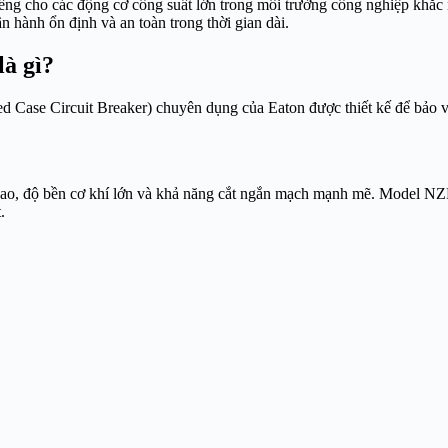
iêng cho các động cơ công suất lớn trong môi trường công nghiệp khắc 
 hành ổn định và an toàn trong thời gian dài.
à gì?
ase Circuit Breaker) chuyên dụng của Eaton được thiết kế để bảo vệ
ải cao, độ bền cơ khí lớn và khả năng cắt ngắn mạch mạnh mẽ. Model
.