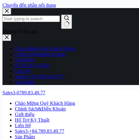
Chuyển đến phần nội dung
Không có kết quả
Chào Mừng Quý Khách Hàng
Chính Sách&Điều Khoản
Giới thiệu
Hổ Trợ Kỷ Thuật
Liên Hệ
Sales3-+84.789.83.49.77
Sản Phẩm
Sales3-0789.83.49.77
Chào Mừng Quý Khách Hàng
Chính Sách&Điều Khoản
Giới thiệu
Hổ Trợ Kỷ Thuật
Liên Hệ
Sales3-+84.789.83.49.77
Sản Phẩm