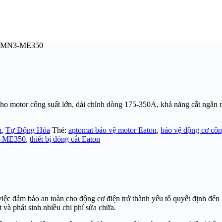
NZMN3-ME350
tor công suất lớn, dải chỉnh dòng 175-350A, khả năng cắt ngắn mạ
m
,
Tự Động Hóa
Thẻ:
aptomat bảo vệ motor Eaton
,
bảo vệ động cơ côn
-ME350
,
thiết bị đóng cắt Eaton
ệc đảm bảo an toàn cho động cơ điện trở thành yếu tố quyết định đến h
t và phát sinh nhiều chi phí sửa chữa.