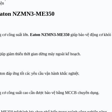
iện
ơ Eaton NZMN3-ME350
 cơ công suất lớn.
Eaton NZMN3-ME350
giúp bảo vệ động cơ khỏi 
iúp giảm thiểu thời gian dừng máy ngoài kế hoạch.
ton đáp ứng tốt các yêu cầu vận hành khắc nghiệt.
ng cơ công suất cao cần được bảo vệ bằng MCCB chuyên dụng.
E350 trở thành lựa chọn phổ biến trong ngành công nghiệp nặng.