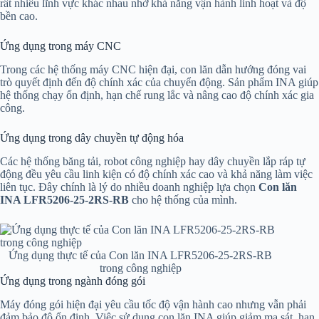
rất nhiều lĩnh vực khác nhau nhờ khả năng vận hành linh hoạt và độ
bền cao.
Ứng dụng trong máy CNC
Trong các hệ thống máy CNC hiện đại, con lăn dẫn hướng đóng vai
trò quyết định đến độ chính xác của chuyển động. Sản phẩm INA giúp
hệ thống chạy ổn định, hạn chế rung lắc và nâng cao độ chính xác gia
công.
Ứng dụng trong dây chuyền tự động hóa
Các hệ thống băng tải, robot công nghiệp hay dây chuyền lắp ráp tự
động đều yêu cầu linh kiện có độ chính xác cao và khả năng làm việc
liên tục. Đây chính là lý do nhiều doanh nghiệp lựa chọn
Con lăn
INA LFR5206-25-2RS-RB
cho hệ thống của mình.
Ứng dụng thực tế của Con lăn INA LFR5206-25-2RS-RB
trong công nghiệp
Ứng dụng trong ngành đóng gói
Máy đóng gói hiện đại yêu cầu tốc độ vận hành cao nhưng vẫn phải
đảm bảo độ ổn định. Việc sử dụng con lăn INA giúp giảm ma sát, hạn