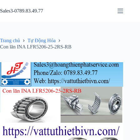
Chuyển
đến
Sales3-0789.83.49.77
phần
nội
dung
Trang chủ
Tự Động Hóa
Con lăn INA LFR5206-25-2RS-RB