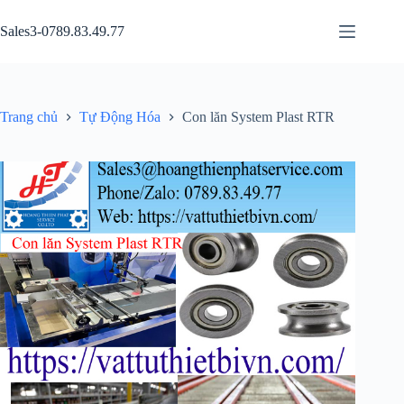
Chuyển
đến
Sales3-0789.83.49.77
phần
nội
dung
Trang chủ
Tự Động Hóa
Con lăn System Plast RTR