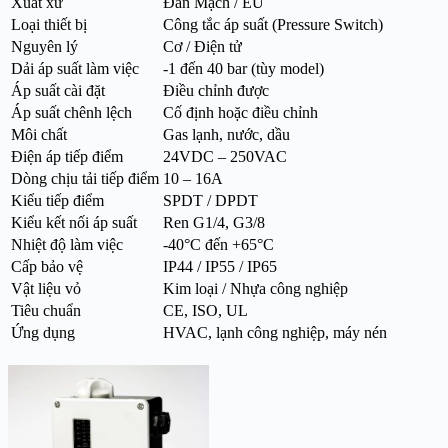
Xuất xứ
Đan Mạch / EU
Loại thiết bị
Công tắc áp suất (Pressure Switch)
Nguyên lý
Cơ / Điện tử
Dải áp suất làm việc
-1 đến 40 bar (tùy model)
Áp suất cài đặt
Điều chỉnh được
Áp suất chênh lệch
Cố định hoặc điều chỉnh
Môi chất
Gas lạnh, nước, dầu
Điện áp tiếp điểm
24VDC – 250VAC
Dòng chịu tải tiếp điểm
10 – 16A
Kiểu tiếp điểm
SPDT / DPDT
Kiểu kết nối áp suất
Ren G1/4, G3/8
Nhiệt độ làm việc
-40°C đến +65°C
Cấp bảo vệ
IP44 / IP55 / IP65
Vật liệu vỏ
Kim loại / Nhựa công nghiệp
Tiêu chuẩn
CE, ISO, UL
Ứng dụng
HVAC, lạnh công nghiệp, máy nén