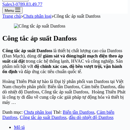
Sales3-0789.83.49.77
Menu
Trang chủ
Chưa phân loại
Công tắc áp suất Danfoss
Công tắc áp suất Danfoss
Công tắc áp suất Danfoss
là thiết bị chất lượng cao của Danfoss
(Đan Mạch), dùng để
giám sát và đóng/ngắt mạch điện theo áp
suất cài đặt
trong các hệ thống lạnh, HVAC và công nghiệp. Sản
phẩm nổi bật với
độ chính xác cao, độ bền vượt trội, vận hành
ổn định
và đáp ứng các tiêu chuẩn quốc tế.
Hoàng Thiên Phát tự hào là Đại lý phân phối van Danfoss tại Việt
Nam chuyên phân phối: Biến tần Danfoss, Cảm biến Danfoss, đầu
dò nhiệt độ Danfoss, Công tắc áp suất Danfoss, Hoàng Thiên Phát
là công ty đi đầu về cung cấp các giải pháp tự động hóa và thiết bị
máy …
Danh mục:
Chưa phân loại
Thẻ:
Biến tần Danfoss
,
Cảm biến
Danfoss
,
Công tắc áp suất Danfoss
,
đầu dò nhiệt độ Danfoss
Mô tả