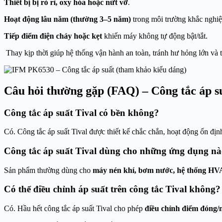
Thiết bị bị rò rỉ, oxy hóa hoặc nứt vỡ
.
Hoạt động lâu năm (thường 3–5 năm)
trong môi trường khắc nghiệ
Tiếp điểm điện cháy hoặc kẹt
khiến máy không tự động bật/tắt.
Thay kịp thời giúp hệ thống vận hành an toàn, tránh hư hỏng lớn và t
Câu hỏi thường gặp (FAQ) – Công tắc áp s
Công tắc áp suất Tival có bền không?
Có. Công tắc áp suất Tival được thiết kế chắc chắn, hoạt động ổn đị
Công tắc áp suất Tival dùng cho những ứng dụng n
Sản phẩm thường dùng cho
máy nén khí, bơm nước, hệ thống HVA
Có thể điều chỉnh áp suất trên công tắc Tival không?
Có. Hầu hết công tắc áp suất Tival cho phép
điều chỉnh điểm đóng/n