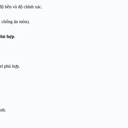
ộ bền và độ chính xác.
, chống ăn mòn).
phù hợp
.
l phù hợp.
nh.