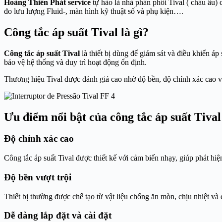
Hoàng Thiên Phát service
tự hào là nhà phân phối Tival ( châu âu)
đo lưu lượng Fluid-, màn hình kỹ thuật số và phụ kiện….
Công tắc áp suất Tival là gì?
Công tắc áp suất Tival
là thiết bị dùng để giám sát và điều khiển áp
bảo vệ hệ thống và duy trì hoạt động ổn định.
Thương hiệu Tival được đánh giá cao nhờ độ bền, độ chính xác cao v
Ưu điểm nổi bật của công tắc áp suất Tival
Độ chính xác cao
Công tắc áp suất Tival được thiết kế với cảm biến nhạy, giúp phát hi
Độ bền vượt trội
Thiết bị thường được chế tạo từ vật liệu chống ăn mòn, chịu nhiệt và
Dễ dàng lắp đặt và cài đặt