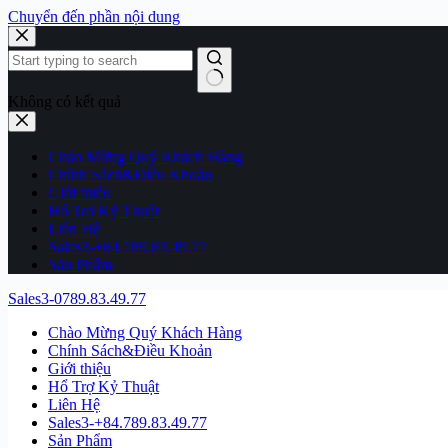
Chuyển đến phần nội dung
Không có kết quả
Chào Mừng Quý Khách Hàng
Chính Sách&Điều Khoản
Giới thiệu
Hổ Trợ Kỷ Thuật
Liên Hệ
Sales3-+84.789.83.49.77
Sản Phẩm
Sales3-0789.83.49.77
Chào Mừng Quý Khách Hàng
Chính Sách&Điều Khoản
Giới thiệu
Hổ Trợ Kỷ Thuật
Liên Hệ
Sales3-+84.789.83.49.77
Sản Phẩm