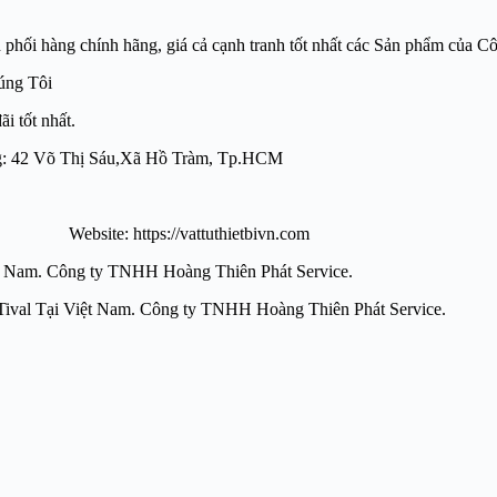
̀ng chính hãng, giá cả cạnh tranh tốt nhất các Sản phẩm của Cô
úng Tôi
i tốt nhất.
 lượng: 42 Võ Thị Sáu,Xã Hồ Tràm, Tp.HCM
te: https://vattuthietbivn.com
̣i Việt Nam. Công ty TNHH Hoàng Thiên Phát Service.
ông tắc áp suất Tival Tại Việt Nam. Công ty TNHH Hoàng 