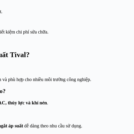
t.
iết kiệm chi phí sửa chữa.
uất Tival?
nh và phù hợp cho nhiều môi trường công nghiệp.
ào?
C, thủy lực và khí nén
.
gắt áp suất
dễ dàng theo nhu cầu sử dụng.