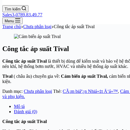
Tìm kiếm
Sales3-0789.83.49.77
Menu
Trang chủ
Chưa phân loại
Công tắc áp suất Tival
Công tắc áp suất Tival
Công tắc áp suất Tival
là thiết bị dùng để kiểm soát và bảo vệ hệ 
nén khí, hệ thống bơm nước, HVAC và nhiều hệ thống áp suất khác.
Tival
( châu âu) chuyên gia về:
Cảm biến áp suất Tival,
cảm biến n
kiện.
Danh mục:
Chưa phân loại
Thẻ:
CÃ¡m biáº¿n Nhiá»‡t Ä‘á»™
,
Cảm b
và phụ kiện.
Mô tả
Đánh giá (0)
Công tắc áp suất Tival