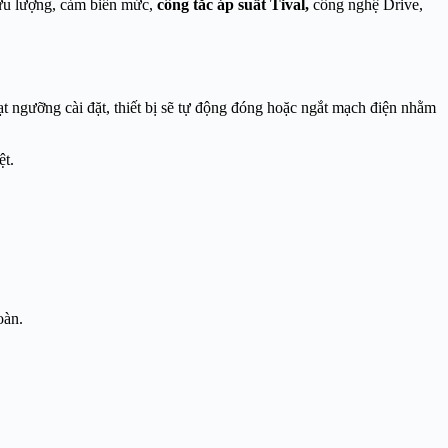
lưu lượng, cảm biến mức,
công tắc áp suất Tival,
công nghệ Drive,
đạt ngưỡng cài đặt, thiết bị sẽ tự động đóng hoặc ngắt mạch điện nhằm
ệt.
oàn.