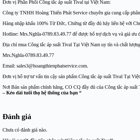
Đơn vị Phân Phối Công tắc áp suất Tival tại Việt Nam:
Công ty TNHH Hoàng Thiên Phát Service chuyên gia cung cấp phân phối ha
Hàng nhập khẩu 100% Từ Đức, Chứng từ đầy đủ hãy liên hệ với Ch
Hotline: Mrs.Nghĩa-0789.83.49.77 để được hổ trợ dịch vụ và giá ưu đã
Địa chỉ mua Công tắc áp suất Tival Tại Việt Nam uy tín và chất
Mrs.Nghĩa-0789.83.49.77
Email: sales3@hoangthienphatservice.com. Websi
Đơn vị hổ trợ tư vấn tin cậy sản phẩm Công tắc áp suất Tival Ta
Nơi Bán sản phẩm chính hãng, CO CQ đầy đủ của C
– Kéo dài tuổi thọ hệ thống của bạn “
Đánh giá
Chưa có đánh giá nào.