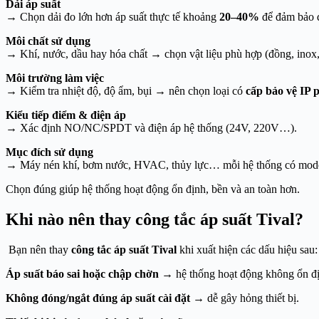
Dải áp suất
→ Chọn dải đo lớn hơn áp suất thực tế khoảng
20–40%
để đảm bảo đ
Môi chất sử dụng
→ Khí, nước, dầu hay hóa chất → chọn vật liệu phù hợp (đồng, inox
Môi trường làm việc
→ Kiểm tra nhiệt độ, độ ẩm, bụi → nên chọn loại có
cấp bảo vệ IP 
Kiểu tiếp điểm & điện áp
→ Xác định NO/NC/SPDT và điện áp hệ thống (24V, 220V…).
Mục đích sử dụng
→ Máy nén khí, bơm nước, HVAC, thủy lực… mỗi hệ thống có mode
Chọn đúng giúp hệ thống hoạt động ổn định, bền và an toàn hơn.
Khi nào nên thay công tắc áp suất Tival?
Bạn nên thay
công tắc áp suất Tival
khi xuất hiện các dấu hiệu sau:
Áp suất báo sai hoặc chập chờn
→ hệ thống hoạt động không ổn đị
Không đóng/ngắt đúng áp suất cài đặt
→ dễ gây hỏng thiết bị.