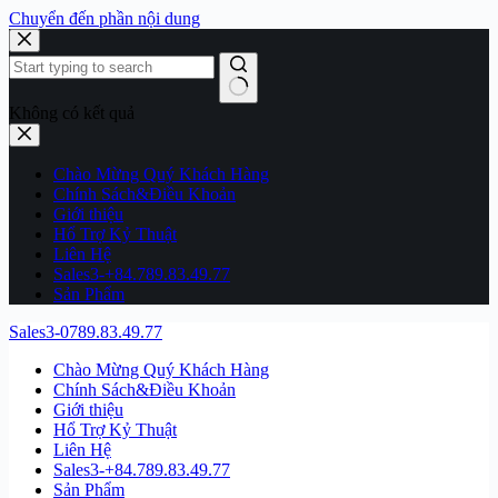
Chuyển đến phần nội dung
Không có kết quả
Chào Mừng Quý Khách Hàng
Chính Sách&Điều Khoản
Giới thiệu
Hổ Trợ Kỷ Thuật
Liên Hệ
Sales3-+84.789.83.49.77
Sản Phẩm
Sales3-0789.83.49.77
Chào Mừng Quý Khách Hàng
Chính Sách&Điều Khoản
Giới thiệu
Hổ Trợ Kỷ Thuật
Liên Hệ
Sales3-+84.789.83.49.77
Sản Phẩm