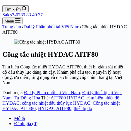
Tìm kiếm
Sales3-0789.83.49.77
Menu
Trang chủ
Đại lý Phân phối tại Việt Nam
Công tắc nhiệt HYDAC
AITF80
Công tắc nhiệt HYDAC AITF80
Tìm hiểu Công tắc nhiệt HYDAC AITF80, thiết bị giám sát nhiệt
độ dầu thủy lực đáng tin cậy. Khám phá cấu tạo, nguyên lý hoạt
động, ưu điểm, ứng dụng và địa chỉ cung cấp chính hãng tại Việt
Nam.
Danh mục:
Đại lý Phân phối tại Việt Nam
,
Đại lý thiết bị tại Việt
Nam
,
Tự Động Hóa
Thẻ:
AITF80 HYDAC
,
cảm biến nhiệt độ
HYDAC
,
công tắc nhiệt dầu thủy lực HYDAC
,
Công tắc nhiệt
HYDAC AITF80
,
HYDAC AITF80
,
thiết bị đo
Mô tả
Đánh giá (0)