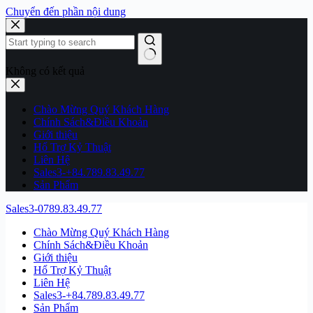
Chuyển đến phần nội dung
Không có kết quả
Chào Mừng Quý Khách Hàng
Chính Sách&Điều Khoản
Giới thiệu
Hổ Trợ Kỷ Thuật
Liên Hệ
Sales3-+84.789.83.49.77
Sản Phẩm
Sales3-0789.83.49.77
Chào Mừng Quý Khách Hàng
Chính Sách&Điều Khoản
Giới thiệu
Hổ Trợ Kỷ Thuật
Liên Hệ
Sales3-+84.789.83.49.77
Sản Phẩm