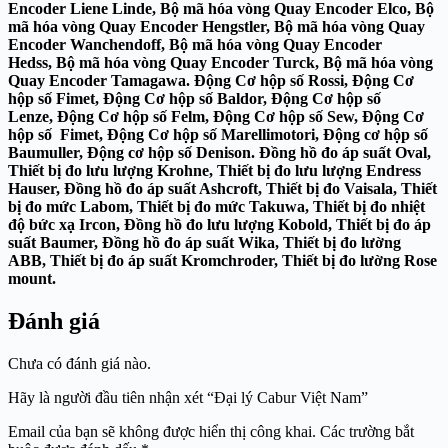
Encoder Liene Linde, Bộ mã hóa vòng Quay Encoder Elco, Bộ
mã hóa vòng Quay Encoder Hengstler, Bộ mã hóa vòng Quay
Encoder Wanchendoff, Bộ mã hóa vòng Quay Encoder
Hedss, Bộ mã hóa vòng Quay Encoder Turck, Bộ mã hóa vòng
Quay Encoder Tamagawa. Động Cơ hộp số Rossi, Động Cơ
hộp số Fimet, Động Cơ hộp số Baldor, Động Cơ hộp số
Lenze, Động Cơ hộp số Felm, Động Cơ hộp số Sew, Động Cơ
hộp số Fimet, Động Cơ hộp số Marellimotori, Động cơ hộp số
Baumuller, Động cơ hộp số Denison. Đồng hồ đo áp suất Oval,
Thiết bị đo lưu lượng Krohne, Thiết bị đo lưu lượng Endress
Hauser, Đồng hồ đo áp suất Ashcroft, Thiết bị đo Vaisala, Thiết
bị đo mức Labom, Thiết bị đo mức Takuwa, Thiết bị đo nhiệt
độ bức xạ Ircon, Đồng hồ đo lưu lượng Kobold, Thiết bị đo áp
suất Baumer, Đồng hồ đo áp suất Wika, Thiết bị đo lường
ABB, Thiết bị đo áp suất Kromchroder, Thiết bị đo lường Rose
mount.
Đánh giá
Chưa có đánh giá nào.
Hãy là người đầu tiên nhận xét “Đại lý Cabur Việt Nam”
Email của bạn sẽ không được hiển thị công khai.
Các trường bắt