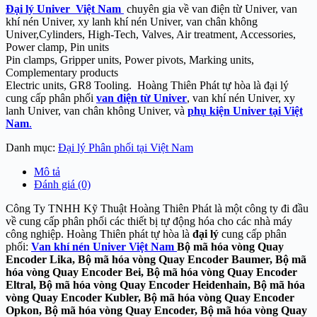
Đại lý Univer Việt Nam
chuyên gia về van điện từ Univer, van
khí nén Univer, xy lanh khí nén Univer, van chân không
Univer,Cylinders, High-Tech, Valves, Air treatment, Accessories,
Power clamp, Pin units
Pin clamps, Gripper units, Power pivots, Marking units,
Complementary products
Electric units, GR8 Tooling. Hoàng Thiên Phát tự hòa là đại lý
cung cấp phân phối
van điện từ Univer
, van khí nén Univer, xy
lanh Univer, van chân không Univer, và
phụ kiện Univer tại Việt
Nam
.
Danh mục:
Đại lý Phân phối tại Việt Nam
Mô tả
Đánh giá (0)
Công Ty TNHH Kỹ Thuật Hoàng Thiên Phát là một công ty đi đầu
về cung cấp phân phối các thiết bị tự động hóa cho các nhà máy
công nghiệp. Hoàng Thiên phát tự hòa là
đại lý
cung cấp phân
phối:
Van khí nén Univer Việt Nam
Bộ mã hóa vòng Quay
Encoder Lika, Bộ mã hóa vòng Quay Encoder Baumer, Bộ mã
hóa vòng Quay Encoder Bei, Bộ mã hóa vòng Quay Encoder
Eltral, Bộ mã hóa vòng Quay Encoder Heidenhain, Bộ mã hóa
vòng Quay Encoder Kubler, Bộ mã hóa vòng Quay Encoder
Opkon, Bộ mã hóa vòng Quay Encoder, Bộ mã hóa vòng Quay