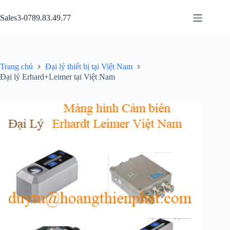
Chuyển
đến
Sales3-0789.83.49.77
phần
nội
dung
Trang chủ
Đại lý thiết bị tại Việt Nam
Đại lý Erhard+Leimer tại Việt Nam