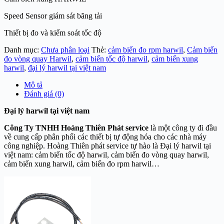
Speed Sensor giám sát băng tải
Thiết bị đo và kiểm soát tốc độ
Danh mục:
Chưa phân loại
Thẻ:
cảm biến đo rpm harwil
,
Cảm biến
đo vòng quay Harwil
,
cảm biến tốc độ harwil
,
cảm biến xung
harwil
,
đại lý harwil tại việt nam
Mô tả
Đánh giá (0)
Đại lý harwil tại việt nam
Công Ty TNHH Hoàn
g Thiên Phát service
là một công ty đi đầu
về cung cấp phân phối các thiết bị tự động hóa cho các nhà máy
công nghiệp. Hoàng Thiên phát service tự hào là Đại lý harwil tại
việt nam:
cảm biến tốc độ harwil, cảm biến đo vòng quay harwil,
cảm biến xung harwil, cảm biến đo rpm harwil…