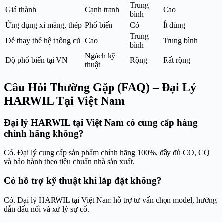
Trung
Giá thành
Cạnh tranh
Cao
bình
Ứng dụng xi măng, thép
Phổ biến
Có
Ít dùng
Trung
Dễ thay thế hệ thống cũ
Cao
Trung bình
bình
Ngách kỹ
Độ phổ biến tại VN
Rộng
Rất rộng
thuật
Câu Hỏi Thường Gặp (FAQ) – Đại Lý
HARWIL Tại Việt Nam
Đại lý HARWIL tại Việt Nam có cung cấp hàng
chính hãng không?
Có. Đại lý cung cấp sản phẩm chính hãng 100%, đầy đủ CO, CQ
và bảo hành theo tiêu chuẩn nhà sản xuất.
Có hỗ trợ kỹ thuật khi lắp đặt không?
Có. Đại lý HARWIL tại Việt Nam hỗ trợ tư vấn chọn model, hướng
dẫn đấu nối và xử lý sự cố.