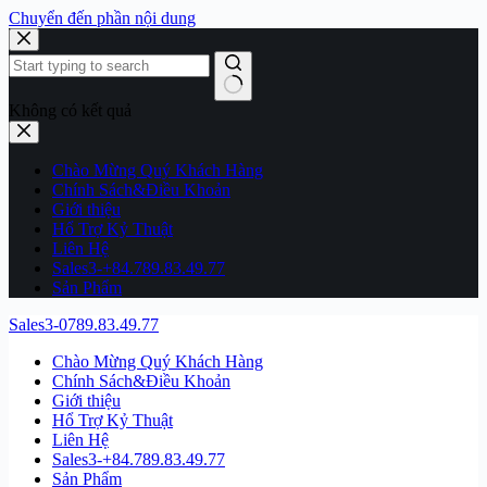
Chuyển đến phần nội dung
Không có kết quả
Chào Mừng Quý Khách Hàng
Chính Sách&Điều Khoản
Giới thiệu
Hổ Trợ Kỷ Thuật
Liên Hệ
Sales3-+84.789.83.49.77
Sản Phẩm
Sales3-0789.83.49.77
Chào Mừng Quý Khách Hàng
Chính Sách&Điều Khoản
Giới thiệu
Hổ Trợ Kỷ Thuật
Liên Hệ
Sales3-+84.789.83.49.77
Sản Phẩm