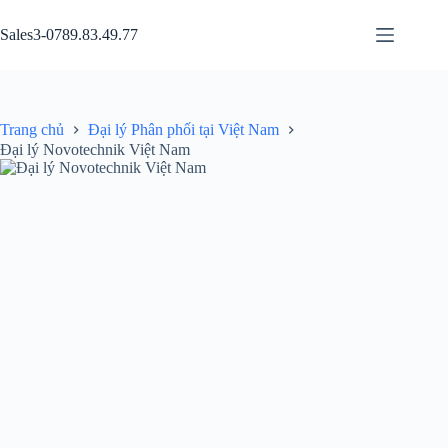
Chuyển
đến
Sales3-0789.83.49.77
phần
nội
dung
Trang chủ
Đại lý Phân phối tại Việt Nam
Đại lý Novotechnik Việt Nam