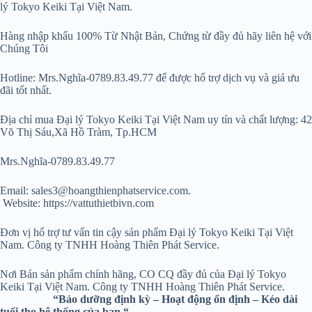
lý Tokyo Keiki Tại Việt Nam.
Hàng nhập khẩu 100% Từ Nhật Bản, Chứng từ đầy đủ hãy liên hệ với
Chúng Tôi
Hotline: Mrs.Nghĩa-0789.83.49.77 để được hổ trợ dịch vụ và giá ưu
đãi tốt nhất.
Địa chỉ mua Đại lý Tokyo Keiki Tại Việt Nam uy tín và chất lượng: 42
Võ Thị Sáu,Xã Hồ Tràm, Tp.HCM
Mrs.Nghĩa-0789.83.49.77
Email: sales3@hoangthienphatservice.com.
Website: https://vattuthietbivn.com
Đơn vị hổ trợ tư vấn tin cậy sản phẩm Đại lý Tokyo Keiki Tại Việt
Nam. Công ty TNHH Hoàng Thiên Phát Service.
Nơi Bán sản phẩm chính hãng, CO CQ đầy đủ của Đại lý Tokyo
Keiki Tại Việt Nam. Công ty TNHH Hoàng Thiên Phát Service.
“Bảo dưỡng định kỳ – Hoạt động ổn định – Kéo dài
tuổi thọ hệ thống của bạn “