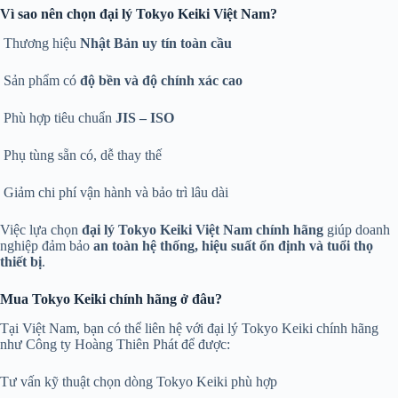
Vì sao nên chọn đại lý Tokyo Keiki Việt Nam?
Thương hiệu
Nhật Bản uy tín toàn cầu
Sản phẩm có
độ bền và độ chính xác cao
Phù hợp tiêu chuẩn
JIS – ISO
Phụ tùng sẵn có, dễ thay thế
Giảm chi phí vận hành và bảo trì lâu dài
Việc lựa chọn
đại lý Tokyo Keiki Việt Nam chính hãng
giúp doanh
nghiệp đảm bảo
an toàn hệ thống, hiệu suất ổn định và tuổi thọ
thiết bị
.
Mua Tokyo Keiki chính hãng ở đâu?
Tại Việt Nam, bạn có thể liên hệ với đại lý Tokyo Keiki chính hãng
như Công ty Hoàng Thiên Phát để được:
Tư vấn kỹ thuật chọn dòng Tokyo Keiki phù hợp