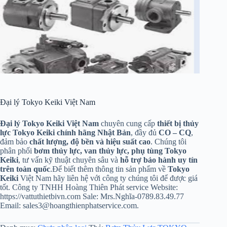
Đại lý Tokyo Keiki Việt Nam
Đại lý Tokyo Keiki Việt Nam
chuyên cung cấp
thiết bị thủy
lực Tokyo Keiki chính hãng Nhật Bản
, đầy đủ
CO – CQ
,
đảm bảo
chất lượng, độ bền và hiệu suất cao
. Chúng tôi
phân phối
bơm thủy lực, van thủy lực, phụ tùng Tokyo
Keiki
, tư vấn kỹ thuật chuyên sâu và
hỗ trợ bảo hành uy tín
trên toàn quốc
.Để biết thêm thông tin sản phẩm về
Tokyo
Keiki
Việt Nam hãy liên hệ với công ty chúng tôi để được giá
tốt. Công ty TNHH Hoàng Thiên Phát service Website:
https://vattuthietbivn.com Sale: Mrs.Nghĩa-0789.83.49.77
Email: sales3@hoangthienphatservice.com.